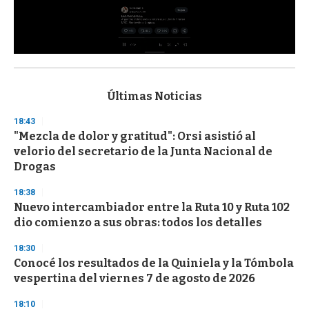
0
s
e
c
Últimas Noticias
o
n
18:43
d
"Mezcla de dolor y gratitud": Orsi asistió al
s
o
velorio del secretario de la Junta Nacional de
f
Drogas
3
3
s
18:38
e
Nuevo intercambiador entre la Ruta 10 y Ruta 102
c
dio comienzo a sus obras: todos los detalles
o
n
d
18:30
s
Conocé los resultados de la Quiniela y la Tómbola
vespertina del viernes 7 de agosto de 2026
18:10