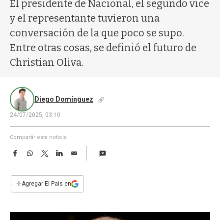
a
El presidente de Nacional, el segundo vice
y el representante tuvieron una
conversación de la que poco se supo.
Entre otras cosas, se definió el futuro de
Christian Oliva.
Diego Domínguez
24/07/2025, 03:10
Compartir esta noticia
F
W
T
L
E
a
h
w
i
m
c
a
i
n
a
e
t
t
k
i
+
Agregar El País en
b
s
t
e
l
o
A
e
d
o
p
r
I
k
p
n