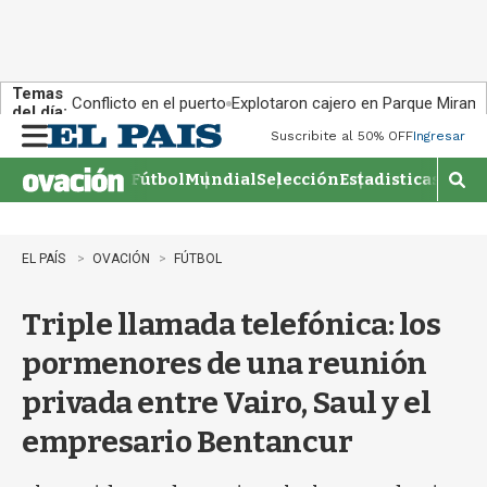
Temas
Conflicto en el puerto
Explotaron cajero en Parque Miram
del día:
Suscribite al 50% OFF
Ingresar
M
e
Fútbol
Mundial
Selección
Estadisticas
Agen
n
M
u
o
s
t
EL PAÍS
OVACIÓN
FÚTBOL
r
a
Triple llamada telefónica: los
r
b
pormenores de una reunión
�
s
privada entre Vairo, Saul y el
q
u
empresario Bentancur
e
d