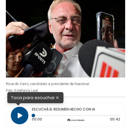
Ricardo Vairo, candidato a presidente de Nacional.
Foto: Estefanía Leal.
×
Toca para escuchar
ESCUCHÁ EL RESUMEN HECHO CON IA
Tiempo transcurrido: 0 segundos
Durac
00:00
00:42