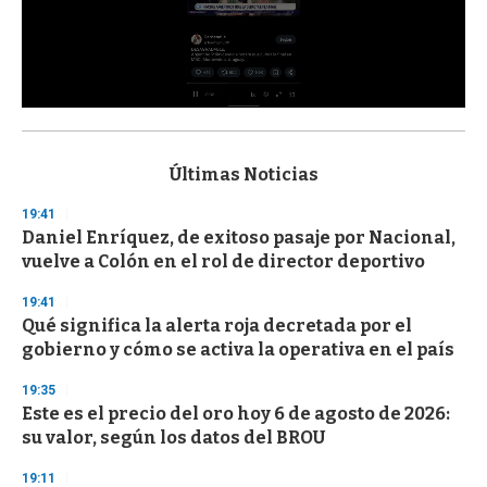
0
s
e
c
Últimas Noticias
o
n
19:41
d
Daniel Enríquez, de exitoso pasaje por Nacional,
s
o
vuelve a Colón en el rol de director deportivo
f
3
19:41
3
s
Qué significa la alerta roja decretada por el
e
gobierno y cómo se activa la operativa en el país
c
o
19:35
n
d
Este es el precio del oro hoy 6 de agosto de 2026:
s
su valor, según los datos del BROU
19:11