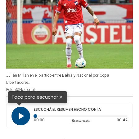
Julián Millán en el partido entre Bahía y Nacional por Copa
Libertadores.
Foto: @Nacional.
×
Toca para escuchar
ESCUCHÁ EL RESUMEN HECHO CON IA
Tiempo transcurrido: 0 segundos
Durac
00:00
00:42