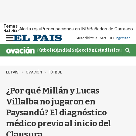
Temas
Alerta roja
Preocupaciones en INR
Bañados de Carrasco
del día:
Suscribite al 50% OFF
Ingresar
M
e
Fútbol
Mundial
Selección
Estadisticas
Agen
n
M
u
o
s
t
EL PAÍS
OVACIÓN
FÚTBOL
r
a
¿Por qué Millán y Lucas
r
b
Villalba no jugaron en
�
s
Paysandú? El diagnóstico
q
u
médico previo al inicio del
e
d
Clausura