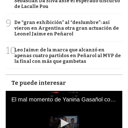
Sebastián Da Silva ante el esperado discurso
de Lacalle Pou
9
De “gran exhibición” al “deslumbre”: así
vieron en Argentina otra gran actuación de
Leonel Jaime en Peñarol
10
Leo Jaime: de la marca que alcanzó en
apenas cuatro partidos en Peñarol al MVP de
la final con más que gambetas
Te puede interesar
El mal momento de Yanina Gasañol con un hincha argentino en "Subrayado"