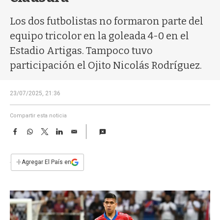
a
Los dos futbolistas no formaron parte del
equipo tricolor en la goleada 4-0 en el
Estadio Artigas. Tampoco tuvo
participación el Ojito Nicolás Rodríguez.
23/07/2025, 21:36
Compartir esta noticia
F
W
T
L
E
a
h
w
i
m
c
a
i
n
a
e
t
t
k
i
+
Agregar El País en
b
s
t
e
l
o
A
e
d
o
p
r
I
k
p
n