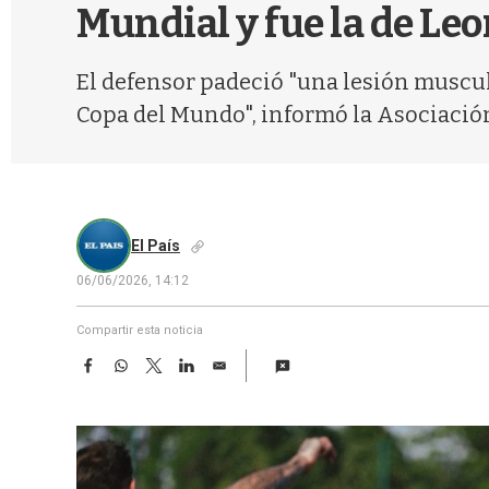
Mundial y fue la de Le
El defensor padeció "una lesión muscula
Copa del Mundo", informó la Asociación
El País
06/06/2026, 14:12
Compartir esta noticia
F
W
T
L
E
a
h
w
i
m
c
a
i
n
a
e
t
t
k
i
b
s
t
e
l
o
A
e
d