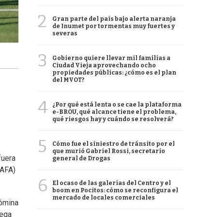
2
Gran parte del país bajo alerta naranja
de Inumet por tormentas muy fuertes y
severas
3
Gobierno quiere llevar mil familias a
Ciudad Vieja aprovechando ocho
propiedades públicas: ¿cómo es el plan
del MVOT?
4
¿Por qué está lenta o se cae la plataforma
e-BROU, qué alcance tiene el problema,
qué riesgos hay y cuándo se resolverá?
5
Cómo fue el siniestro de tránsito por el
que murió Gabriel Rossi, secretario
fuera
general de Drogas
AFA)
6
El ocaso de las galerías del Centro y el
boom en Pocitos: cómo se reconfigura el
mercado de locales comerciales
nómina
rega