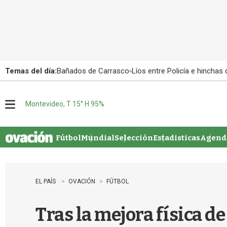
Temas del día:
Bañados de Carrasco
Líos entre Policía e hinchas
Montevideo, T 15° H 95%
M
e
n
u
Fútbol
Mundial
Selección
Estadisticas
Agenda
EL PAÍS
OVACIÓN
FÚTBOL
Tras la mejora física d