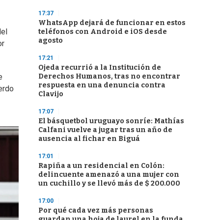
17:37
WhatsApp dejará de funcionar en estos
del
teléfonos con Android e iOS desde
agosto
or
17:21
Ojeda recurrió a la Institución de
Derechos Humanos, tras no encontrar
e
respuesta en una denuncia contra
ierdo
Clavijo
17:07
El básquetbol uruguayo sonríe: Mathías
Calfani vuelve a jugar tras un año de
ausencia al fichar en Biguá
17:01
Rapiña a un residencial en Colón:
delincuente amenazó a una mujer con
un cuchillo y se llevó más de $ 200.000
17:00
Por qué cada vez más personas
guardan una hoja de laurel en la funda