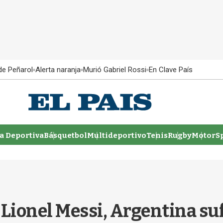
 de Peñarol
Alerta naranja
Murió Gabriel Rossi
En Clave País
 Deportiva
Básquetbol
Multideportivo
Tenis
Rugby
MotorSp
e Lionel Messi, Argentina suf