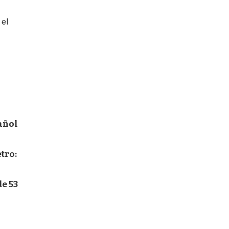
 el
pañol
tro:
e 53