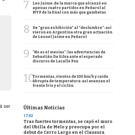
7
Leo Jaime: de la marca que alcanzó en
apenas cuatro partidos en Peñarol al
MVP de la final con más que gambetas
8
De “gran exhibición” al “deslumbre”: así
vieron en Argentina otra gran actuación
de Leonel Jaime en Peñarol
9
"No es el mesías": las advertencias de
Sebastián Da Silva ante el esperado
discurso de Lacalle Pou
10
Tormentas, vientos de 100 km/h y caída
abrupta de temperatura: así avanzan el
frente frío y el ciclón
á ser
Últimas Noticias
17:42
Tras fuertes tormentas, se cayó el muro
del Ubilla de Melo y preocupa por el
debut de Cerro Largo en el Clausura