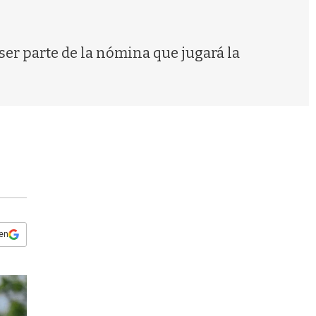
s
q
u
e
ser parte de la nómina que jugará la
d
a
 en