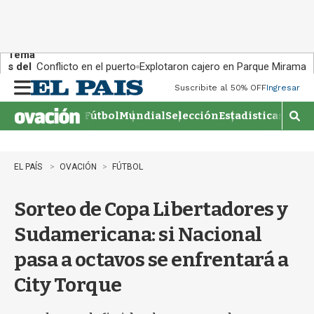
Tema
s del
Conflicto en el puerto
Explotaron cajero en Parque Miramar
día:
Suscribite al 50% OFF
Ingresar
M
e
Fútbol
Mundial
Selección
Estadisticas
Agen
n
M
u
o
s
t
EL PAÍS
OVACIÓN
FÚTBOL
r
a
Sorteo de Copa Libertadores y
r
b
Sudamericana: si Nacional
�
s
pasa a octavos se enfrentará a
q
u
City Torque
e
d