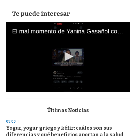
Te puede interesar
El mal momento de Yanina Gasañol con un hincha argentino en "Subrayado"
0
s
e
c
Últimas Noticias
o
n
05:00
d
Yogur, yogur griego y kéfir: cuáles son sus
s
o
diferencias y qué beneficios aportan a la salud