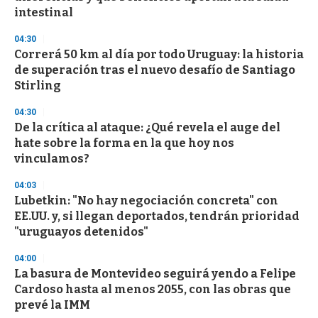
f
intestinal
3
3
s
04:30
e
Correrá 50 km al día por todo Uruguay: la historia
c
de superación tras el nuevo desafío de Santiago
o
n
Stirling
d
s
04:30
De la crítica al ataque: ¿Qué revela el auge del
hate sobre la forma en la que hoy nos
vinculamos?
04:03
Lubetkin: "No hay negociación concreta" con
EE.UU. y, si llegan deportados, tendrán prioridad
"uruguayos detenidos"
04:00
La basura de Montevideo seguirá yendo a Felipe
Cardoso hasta al menos 2055, con las obras que
prevé la IMM