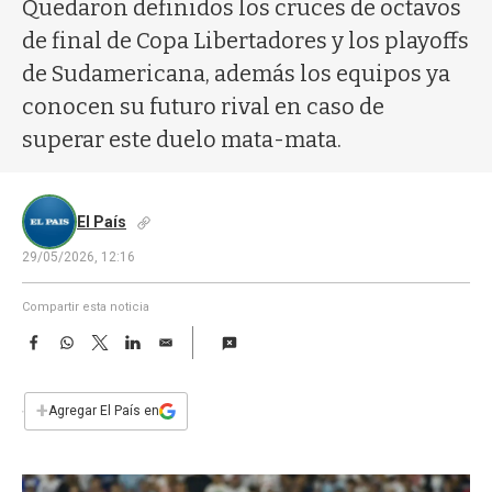
a
Quedaron definidos los cruces de octavos
de final de Copa Libertadores y los playoffs
de Sudamericana, además los equipos ya
conocen su futuro rival en caso de
superar este duelo mata-mata.
El País
29/05/2026, 12:16
Compartir esta noticia
F
W
T
L
E
a
h
w
i
m
c
a
i
n
a
e
t
t
k
i
+
Agregar El País en
b
s
t
e
l
o
A
e
d
o
p
r
I
k
p
n