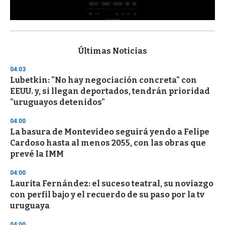
0
s
e
c
Últimas Noticias
o
n
04:03
d
Lubetkin: "No hay negociación concreta" con
s
o
EEUU. y, si llegan deportados, tendrán prioridad
f
"uruguayos detenidos"
3
3
s
04:00
e
La basura de Montevideo seguirá yendo a Felipe
c
Cardoso hasta al menos 2055, con las obras que
o
n
prevé la IMM
d
s
04:00
Laurita Fernández: el suceso teatral, su noviazgo
con perfil bajo y el recuerdo de su paso por la tv
uruguaya
04:00