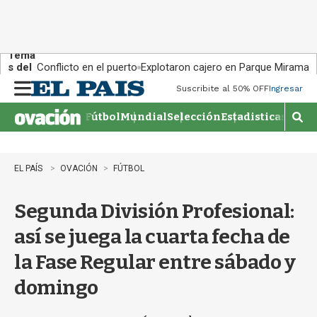
Tema
s del
Conflicto en el puerto
Explotaron cajero en Parque Miramar
día:
Suscribite al 50% OFF
Ingresar
M
e
Fútbol
Mundial
Selección
Estadisticas
Agen
n
M
u
o
s
t
EL PAÍS
OVACIÓN
FÚTBOL
r
a
Segunda División Profesional:
r
b
así se juega la cuarta fecha de
�
s
la Fase Regular entre sábado y
q
u
domingo
e
d