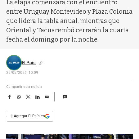
a
La etapa comenzará con el encuentro
entre Uruguay Montevideo y Plaza Colonia
que lidera la tabla anual, mientras que
Oriental y Tacuarembó cerrarán la cuarta
fecha el domingo por la noche.
El País
29/05/2026, 10:09
Compartir esta noticia
F
W
T
L
E
a
h
w
i
m
c
a
i
n
a
e
t
t
k
i
+
Agregar El País en
b
s
t
e
l
o
A
e
d
o
p
r
I
k
p
n