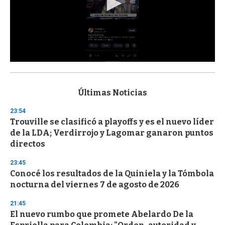
0
s
e
c
Últimas Noticias
o
n
23:54
d
Trouville se clasificó a playoffs y es el nuevo líder
s
o
de la LDA; Verdirrojo y Lagomar ganaron puntos
f
directos
3
3
s
23:45
e
Conocé los resultados de la Quiniela y la Tómbola
c
nocturna del viernes 7 de agosto de 2026
o
n
d
21:45
s
El nuevo rumbo que promete Abelardo De la