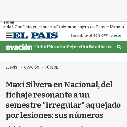
Tema
s del
Conflicto en el puerto
Explotaron cajero en Parque Miramar
día:
Suscribite al 50% OFF
Ingresar
M
e
Fútbol
Mundial
Selección
Estadisticas
Agen
n
M
u
o
s
t
EL PAÍS
OVACIÓN
FÚTBOL
r
a
Maxi Silvera en Nacional, del
r
b
fichaje resonante a un
�
s
semestre "irregular" aquejado
q
u
por lesiones: sus números
e
d