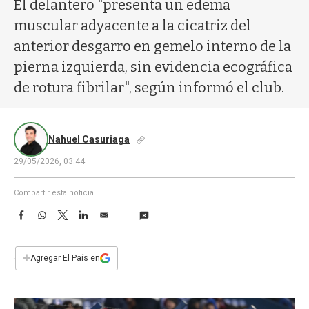
a
El delantero "presenta un edema
muscular adyacente a la cicatriz del
anterior desgarro en gemelo interno de la
pierna izquierda, sin evidencia ecográfica
de rotura fibrilar", según informó el club.
Nahuel Casuriaga
29/05/2026, 03:44
Compartir esta noticia
F
W
T
L
E
a
h
w
i
m
c
a
i
n
a
e
t
t
k
i
+
Agregar El País en
b
s
t
e
l
o
A
e
d
o
p
r
I
k
p
n