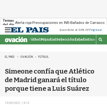
Temas
Alerta roja
Preocupaciones en INR
Bañados de Carrasco
del día:
Suscribite al 50% OFF
Ingresar
M
e
Fútbol
Mundial
Selección
Estadisticas
Agen
n
M
u
o
s
t
EL PAÍS
OVACIÓN
FÚTBOL
r
a
Simeone confía que Atlético
r
b
de Madrid ganará el título
�
s
porque tiene a Luis Suárez
q
u
e
d
15/05/2021, 14:13