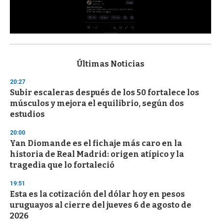
0
s
e
c
Últimas Noticias
o
n
20:27
d
Subir escaleras después de los 50 fortalece los
s
o
músculos y mejora el equilibrio, según dos
f
estudios
3
3
s
20:00
e
Yan Diomande es el fichaje más caro en la
c
historia de Real Madrid: origen atípico y la
o
n
tragedia que lo fortaleció
d
s
19:51
Esta es la cotización del dólar hoy en pesos
uruguayos al cierre del jueves 6 de agosto de
2026