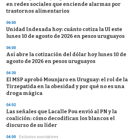
en redes sociales que enciende alarmas por
o
n
trastornos alimentarios
d
s
06:00
Unidad Indexada hoy: cuánto cotiza la UI este
lunes 10 de agosto de 2026 en pesos uruguayos
06:00
Así abre la cotización del dólar hoy lunes 10 de
agosto de 2026 en pesos uruguayos
04:30
El MSP aprobó Mounjaro en Uruguay: el rol de la
Tirzepatida en la obesidad y por qué no es una
droga mágica
04:02
Las señales que Lacalle Pou envió al PN y la
coalición: cómo decodifican los blancos el
discurso de su líder
04:00
Exclusivo suscriptores