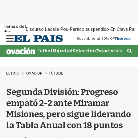
Temas del
Discurso Lacalle Pou
Partido suspendido
En Clave País
día:
Suscribite al 50% OFF
Ingresar
M
e
Fútbol
Mundial
Selección
Estadisticas
Agen
n
M
u
o
s
t
EL PAÍS
OVACIÓN
FÚTBOL
r
a
Segunda División: Progreso
r
b
empató 2-2 ante Miramar
�
s
Misiones, pero sigue liderando
q
u
la Tabla Anual con 18 puntos
e
d