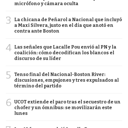
micrófono y cámara oculta
3
La chicana de Peñarol a Nacional que incluyó
a Maxi Silvera, justo en el día que anotó en
contra ante Boston
4
Las señales que Lacalle Pou envió al PN y la
coalición: cómo decodifican los blancos el
discurso de su líder
5
Tenso final del Nacional-Boston River:
discusiones, empujones y tres expulsados al
término del partido
6
UCOT extiende el paro tras el secuestro de un
chofer y un ómnibus: se movilizarán este
lunes