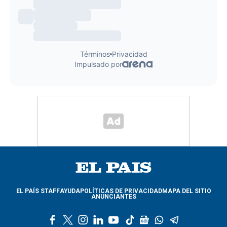
EL PAÍS STAFF
AYUDA
POLÍTICAS DE PRIVACIDAD
MAPA DEL SITIO
ANUNCIANTES
f
t
i
l
y
t
g
w
t