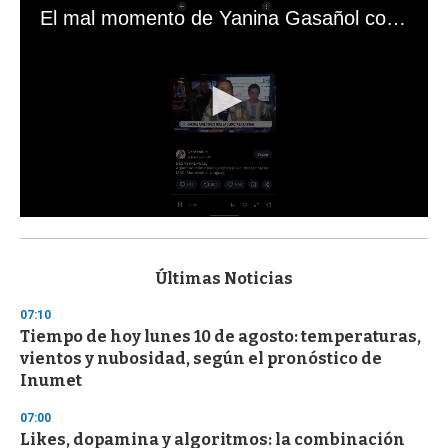
El mal momento de Yanina Gasañol con un hincha argentino en "Subrayado"
0
s
e
c
Últimas Noticias
o
n
07:10
d
Tiempo de hoy lunes 10 de agosto: temperaturas,
s
o
vientos y nubosidad, según el pronóstico de
f
Inumet
3
3
s
07:00
e
Likes, dopamina y algoritmos: la combinación
c