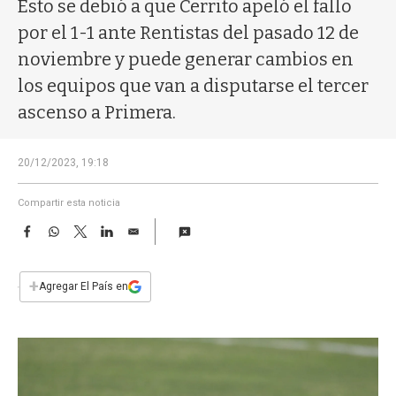
a
Esto se debió a que Cerrito apeló el fallo
por el 1-1 ante Rentistas del pasado 12 de
noviembre y puede generar cambios en
los equipos que van a disputarse el tercer
ascenso a Primera.
20/12/2023, 19:18
Compartir esta noticia
F
W
T
L
E
a
h
w
i
m
c
a
i
n
a
e
t
t
k
i
+
Agregar El País en
b
s
t
e
l
o
A
e
d
o
p
r
I
k
p
n