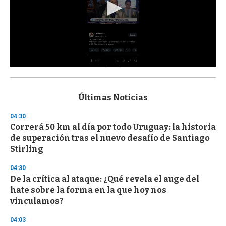
0
s
e
c
Últimas Noticias
o
n
04:30
d
Correrá 50 km al día por todo Uruguay: la historia
s
o
de superación tras el nuevo desafío de Santiago
f
Stirling
3
3
s
04:30
e
De la crítica al ataque: ¿Qué revela el auge del
c
hate sobre la forma en la que hoy nos
o
n
vinculamos?
d
s
04:03