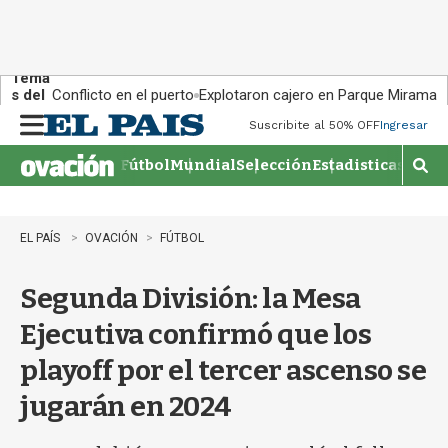
Tema
s del
Conflicto en el puerto
Explotaron cajero en Parque Miramar
día:
Suscribite al 50% OFF
Ingresar
M
e
Fútbol
Mundial
Selección
Estadisticas
Agen
n
M
u
o
s
t
EL PAÍS
OVACIÓN
FÚTBOL
r
a
Segunda División: la Mesa
r
b
Ejecutiva confirmó que los
�
s
playoff por el tercer ascenso se
q
u
jugarán en 2024
e
d