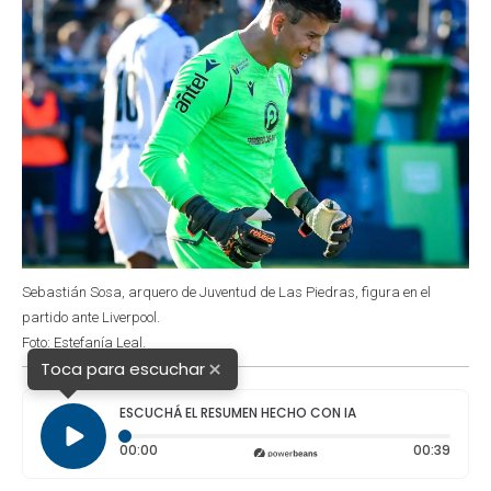
Sebastián Sosa, arquero de Juventud de Las Piedras, figura en el
partido ante Liverpool.
Foto: Estefanía Leal.
×
Toca para escuchar
ESCUCHÁ EL RESUMEN HECHO CON IA
Tiempo transcurrido: 0 segundos
Durac
00:00
00:39