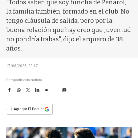
a
"Todos saben que soy hincha de Peñarol,
la familia también, formado en el club. No
tengo cláusula de salida, pero por la
buena relación que hay creo que Juventud
no pondría trabas", dijo el arquero de 38
años.
17/06/2025, 09:17
Compartir esta noticia
F
W
T
L
E
a
h
w
i
m
c
a
i
n
a
e
t
t
k
i
+
Agregar El País en
b
s
t
e
l
o
A
e
d
o
p
r
I
k
p
n