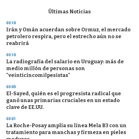
e
c
Últimas Noticias
o
n
03:10
d
Irán y Omán acuerdan sobre Ormuz, el mercado
s
o
petrolero respira, pero el estrecho aún no se
f
reabrirá
3
3
s
03:10
e
La radiografía del salario en Uruguay: más de
c
medio millón de personas son
o
n
"veinticincomilpesistas"
d
s
03:05
El-Sayed, quién es el progresista radical que
ganó unas primarias cruciales en un estado
clave de EE.UU.
03:01
La Roche-Posay amplía su línea Mela B3 con un
tratamiento para manchas y firmeza en pieles