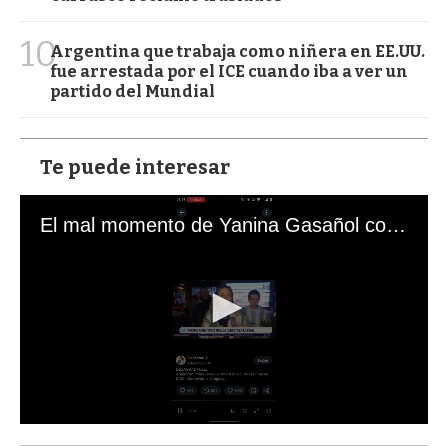
10
Argentina que trabaja como niñera en EE.UU.
fue arrestada por el ICE cuando iba a ver un
partido del Mundial
Te puede interesar
El mal momento de Yanina Gasañol con un hincha argentino en "Subrayado"
0
s