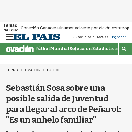
Temas
Conexión Ganadera
Inumet advierte por ciclón extratropi
del día:
Suscribite al 50% OFF
Ingresar
M
e
Fútbol
Mundial
Selección
Estadisticas
Agen
n
M
u
o
s
t
EL PAÍS
OVACIÓN
FÚTBOL
r
a
Sebastián Sosa sobre una
r
b
posible salida de Juventud
�
s
para llegar al arco de Peñarol:
q
u
"Es un anhelo familiar"
e
d