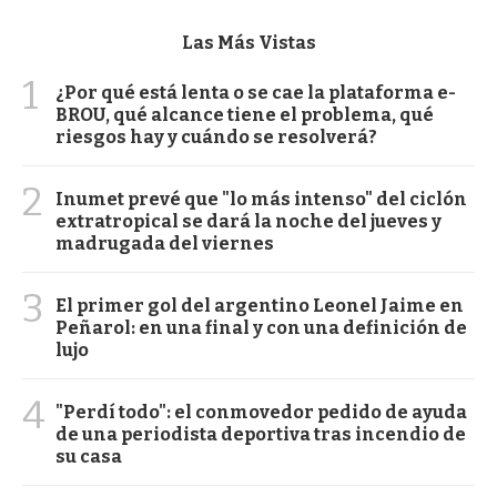
Las Más Vistas
1
¿Por qué está lenta o se cae la plataforma e-
BROU, qué alcance tiene el problema, qué
riesgos hay y cuándo se resolverá?
2
Inumet prevé que "lo más intenso" del ciclón
extratropical se dará la noche del jueves y
madrugada del viernes
3
El primer gol del argentino Leonel Jaime en
Peñarol: en una final y con una definición de
lujo
4
"Perdí todo": el conmovedor pedido de ayuda
de una periodista deportiva tras incendio de
su casa