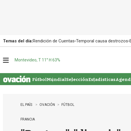
Temas del día:
Rendición de Cuentas
Temporal causa destrozos
Montevideo, T 11° H 63%
M
e
n
u
Fútbol
Mundial
Selección
Estadisticas
Agenda
EL PAÍS
OVACIÓN
FÚTBOL
FRANCIA