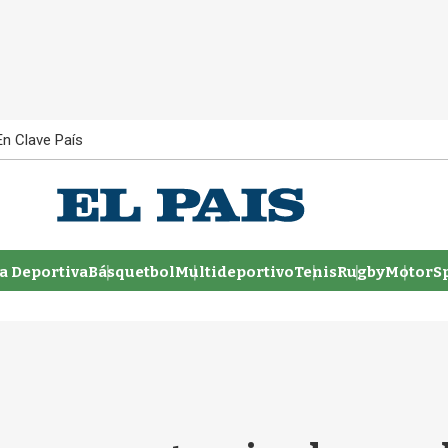
En Clave País
 Deportiva
Básquetbol
Multideportivo
Tenis
Rugby
MotorSp