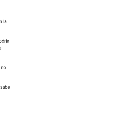
n la
odría
e
 no
 sabe