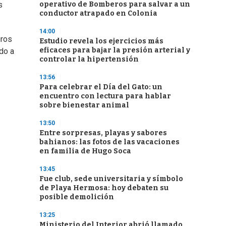
operativo de Bomberos para salvar a un
s
conductor atrapado en Colonia
14:00
uros
Estudio revela los ejercicios más
eficaces para bajar la presión arterial y
do a
controlar la hipertensión
13:56
Para celebrar el Día del Gato: un
encuentro con lectura para hablar
sobre bienestar animal
13:50
Entre sorpresas, playas y sabores
bahianos: las fotos de las vacaciones
en familia de Hugo Soca
13:45
Fue club, sede universitaria y símbolo
de Playa Hermosa: hoy debaten su
posible demolición
13:25
Ministerio del Interior abrió llamado