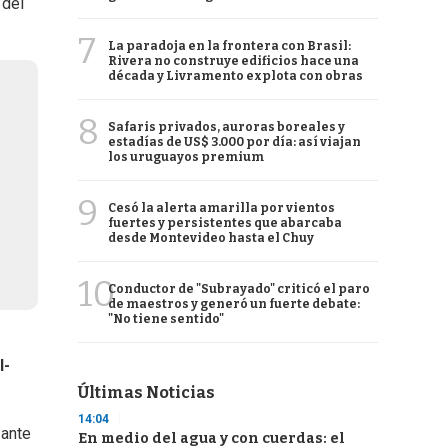
 del
7
La paradoja en la frontera con Brasil:
Rivera no construye edificios hace una
década y Livramento explota con obras
8
Safaris privados, auroras boreales y
estadías de US$ 3.000 por día: así viajan
los uruguayos premium
9
Cesó la alerta amarilla por vientos
fuertes y persistentes que abarcaba
desde Montevideo hasta el Chuy
10
Conductor de "Subrayado" criticó el paro
de maestros y generó un fuerte debate:
"No tiene sentido"
l-
Últimas Noticias
14:04
 ante
En medio del agua y con cuerdas: el