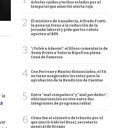
árboles caídos y techos volados por el
temporal que ameritó alerta roja
2
El ministro de Ganadería, Alfredo Fratti,
le pone un freno a la reducción de la
jornada laboral y pide que los robots
aporten al BPS
3
"¡Volvé a Adeom!": el filoso comentario de
Yesty Prieto a Valeria Ripoll en plena
Cena de Famosos
4
Con Perrone y Manini distanciados, el FA
no tiene asegurados los votos para la
aprobación de la Rendición de Cuentas
5
Entre "mal compañero" y "mal perdedor",
 la
altísima tensión en vivo entre dos
ns
integrantes de programa radial
6
Cómo fue el siniestro de tránsito por el
ver
que murió Gabriel Rossi, secretario
general de Drogas