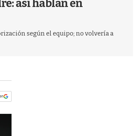
re: así hablan en
s
q
u
e
d
orización según el equipo; no volvería a
a
 en