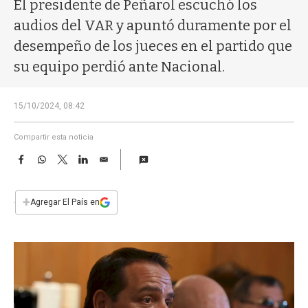
a
El presidente de Peñarol escuchó los
audios del VAR y apuntó duramente por el
desempeño de los jueces en el partido que
su equipo perdió ante Nacional.
15/10/2024, 08:42
Compartir esta noticia
F
W
T
L
E
a
h
w
i
m
c
a
i
n
a
e
t
t
k
i
+
Agregar El País en
b
s
t
e
l
o
A
e
d
o
p
r
I
k
p
n