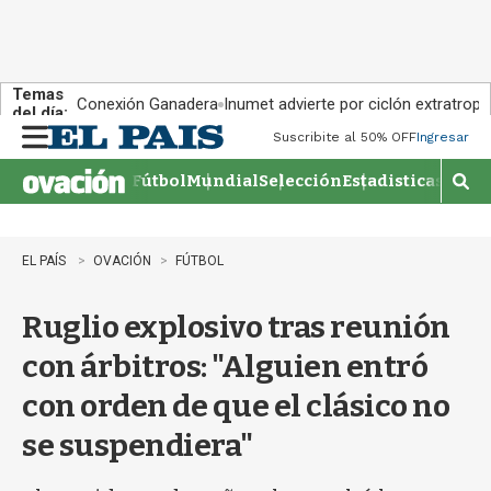
Temas
Conexión Ganadera
Inumet advierte por ciclón extratropi
del día:
Suscribite al 50% OFF
Ingresar
M
e
Fútbol
Mundial
Selección
Estadisticas
Agen
n
M
u
o
s
t
EL PAÍS
OVACIÓN
FÚTBOL
r
a
Ruglio explosivo tras reunión
r
b
con árbitros: "Alguien entró
�
s
con orden de que el clásico no
q
u
se suspendiera"
e
d