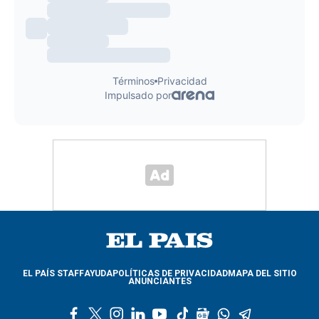
EL PAÍS STAFF
AYUDA
POLÍTICAS DE PRIVACIDAD
MAPA DEL SITIO
ANUNCIANTES
f
t
i
l
y
t
g
w
t