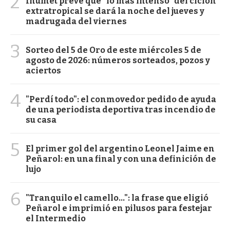
2
Inumet prevé que "lo más intenso" del ciclón
extratropical se dará la noche del jueves y
madrugada del viernes
3
Sorteo del 5 de Oro de este miércoles 5 de
agosto de 2026: números sorteados, pozos y
aciertos
4
"Perdí todo": el conmovedor pedido de ayuda
de una periodista deportiva tras incendio de
su casa
5
El primer gol del argentino Leonel Jaime en
Peñarol: en una final y con una definición de
lujo
6
"Tranquilo el camello...": la frase que eligió
Peñarol e imprimió en pilusos para festejar
el Intermedio