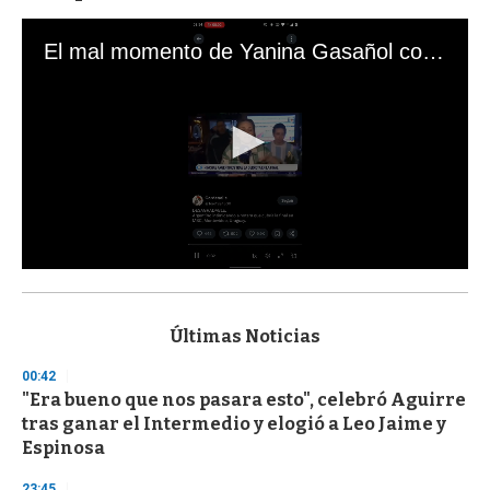
El mal momento de Yanina Gasañol con un hincha argentino en "Subrayado"
0
s
e
c
Últimas Noticias
o
n
00:42
d
"Era bueno que nos pasara esto", celebró Aguirre
s
o
tras ganar el Intermedio y elogió a Leo Jaime y
f
Espinosa
3
3
s
23:45