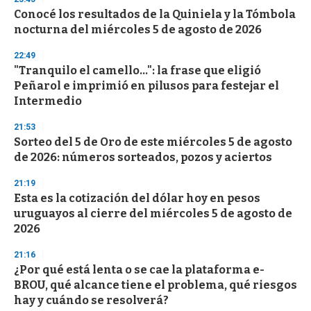
e
Conocé los resultados de la Quiniela y la Tómbola
c
nocturna del miércoles 5 de agosto de 2026
o
n
d
22:49
s
"Tranquilo el camello...": la frase que eligió
Peñarol e imprimió en pilusos para festejar el
Intermedio
21:53
Sorteo del 5 de Oro de este miércoles 5 de agosto
de 2026: números sorteados, pozos y aciertos
21:19
Esta es la cotización del dólar hoy en pesos
uruguayos al cierre del miércoles 5 de agosto de
2026
21:16
¿Por qué está lenta o se cae la plataforma e-
BROU, qué alcance tiene el problema, qué riesgos
hay y cuándo se resolverá?