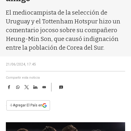
a
El mediocampista de la selección de
Uruguay y el Tottenham Hotspur hizo un
comentario jocoso sobre su compañero
Heung-Min Son, que causó indignación
entre la población de Corea del Sur.
21/06/2024, 17:45
Compartir esta noticia
F
W
T
L
E
a
h
w
i
m
c
a
i
n
a
e
t
t
k
i
+
Agregar El País en
b
s
t
e
l
o
A
e
d
o
p
r
I
k
p
n