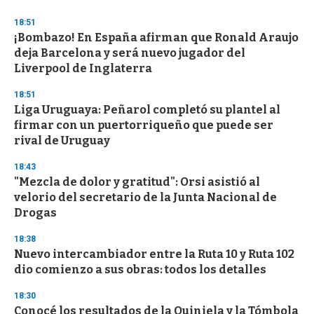
d
s
18:51
¡Bombazo! En España afirman que Ronald Araujo
deja Barcelona y será nuevo jugador del
Liverpool de Inglaterra
18:51
Liga Uruguaya: Peñarol completó su plantel al
firmar con un puertorriqueño que puede ser
rival de Uruguay
18:43
"Mezcla de dolor y gratitud": Orsi asistió al
velorio del secretario de la Junta Nacional de
Drogas
18:38
Nuevo intercambiador entre la Ruta 10 y Ruta 102
dio comienzo a sus obras: todos los detalles
18:30
Conocé los resultados de la Quiniela y la Tómbola