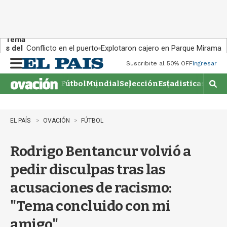
Tema
s del
Conflicto en el puerto
Explotaron cajero en Parque Miramar
día:
Suscribite al 50% OFF
Ingresar
M
e
Fútbol
Mundial
Selección
Estadisticas
Agen
n
M
u
o
s
t
EL PAÍS
OVACIÓN
FÚTBOL
r
a
Rodrigo Bentancur volvió a
r
b
pedir disculpas tras las
�
s
acusaciones de racismo:
q
u
"Tema concluido con mi
e
d
amigo"