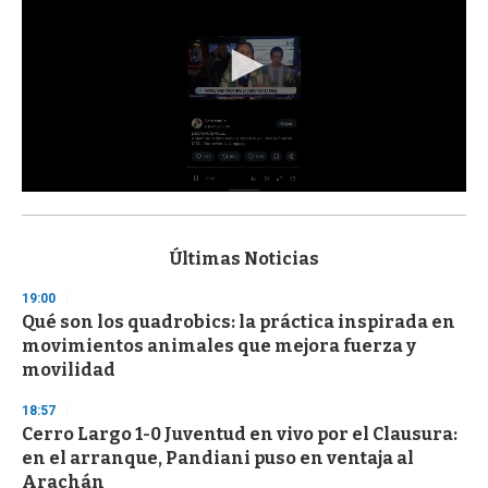
0
s
e
c
Últimas Noticias
o
n
19:00
d
Qué son los quadrobics: la práctica inspirada en
s
o
movimientos animales que mejora fuerza y
f
movilidad
3
3
s
18:57
e
Cerro Largo 1-0 Juventud en vivo por el Clausura:
c
en el arranque, Pandiani puso en ventaja al
o
n
Arachán