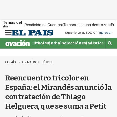
Temas del
Rendición de Cuentas
Temporal causa destrozos
En 
día:
Suscribite al 50% OFF
Ingresar
M
e
Fútbol
Mundial
Selección
Estadisticas
Agen
n
M
u
o
s
t
EL PAÍS
OVACIÓN
FÚTBOL
r
a
Reencuentro tricolor en
r
b
España: el Mirandés anunció la
�
s
contratación de Thiago
q
u
Helguera, que se suma a Petit
e
d