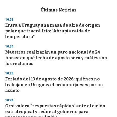
e
c
Últimas Noticias
o
n
10:53
d
Entra a Uruguay una masa de aire de origen
s
o
polar que traerá frío: "Abrupta caída de
f
temperatura"
3
3
s
10:34
e
Maestros realizarán un paro nacional de 24
c
horas: en qué fecha de agosto será y cuáles son
o
n
los reclamos
d
s
10:28
Feriado del 13 de agosto de 2026: quiénes no
trabajan en Uruguay el próximo jueves por un
asueto
10:24
Orsi valora “respuestas rápidas” ante el ciclón
extratropical y reúne al gobierno para