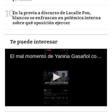
10
En la previa a discurso de Lacalle Pou,
blancos se enfrascan en polémica interna
sobre qué oposición ejercer
Te puede interesar
El mal momento de Yanina Gasañol con un hincha argentino en "Subrayado"
0
s