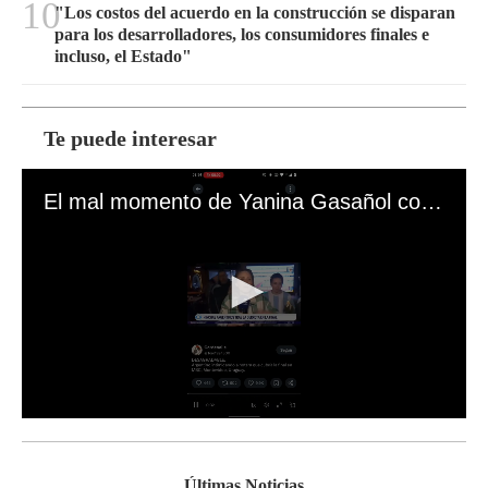
10
"Los costos del acuerdo en la construcción se disparan
para los desarrolladores, los consumidores finales e
incluso, el Estado"
Te puede interesar
El mal momento de Yanina Gasañol con un hincha argentino en "Subrayado"
0
s
e
c
Últimas Noticias