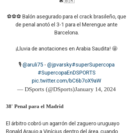
🔥🇧🇷
⚽⚽⚽ Balón asegurado para el crack brasileño, que
de penal anotó el 3-1 para el Merengue ante
Barcelona.
¡Lluvia de anotaciones en Arabia Saudita! 🤩
🎙️
@aruli75
-
@jpvarsky
#superSupercopa
#SupercopaEnDSPORTS
pic.twitter.com/bC6b7oX9aW
— DSports (@DSports)
January 14, 2024
38' Penal para el Madrid
El árbitro cobró un agarrón del zaguero uruguayo
Ronald Araujo a Vinícius dentro del área, cuando