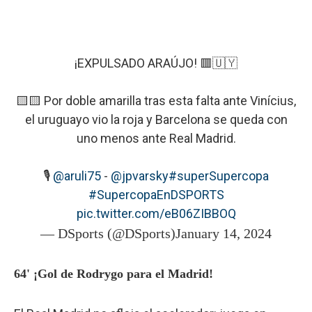
¡EXPULSADO ARAÚJO! 🟥🇺🇾
🟨🟨 Por doble amarilla tras esta falta ante Vinícius,
el uruguayo vio la roja y Barcelona se queda con
uno menos ante Real Madrid.
🎙️
@aruli75
-
@jpvarsky
#superSupercopa
#SupercopaEnDSPORTS
pic.twitter.com/eB06ZIBBOQ
— DSports (@DSports)
January 14, 2024
64' ¡Gol de Rodrygo para el Madrid!