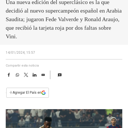
a
Una nueva edición del superclásico es la que
decidió al nuevo supercampeón español en Arabia
Saudita; jugaron Fede Valverde y Ronald Araujo,
que recibió la tarjeta roja por dos faltas sobre
Vini.
14/01/2024, 15:57
Compartir esta noticia
F
W
T
L
E
a
h
w
i
m
c
a
i
n
a
e
t
t
k
i
+
Agregar El País en
b
s
t
e
l
o
A
e
d
o
p
r
I
k
p
n