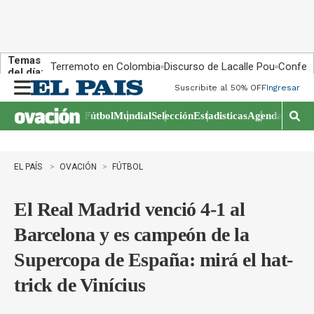
Temas
Terremoto en Colombia
Discurso de Lacalle Pou
Confere
del día:
Suscribite al 50% OFF
Ingresar
M
e
Fútbol
Mundial
Selección
Estadisticas
Agenda Depor
n
M
u
o
s
t
EL PAÍS
OVACIÓN
FÚTBOL
r
a
r
El Real Madrid venció 4-1 al
b
Barcelona y es campeón de la
�
s
Supercopa de España: mirá el hat-
q
u
trick de Vinícius
e
d