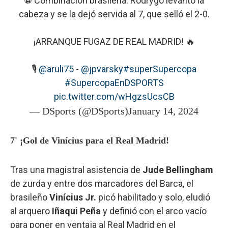
⚽ Combinación brasileña: Rodrygo levantó la
cabeza y se la dejó servida al 7, que selló el 2-0.
¡ARRANQUE FUGAZ DE REAL MADRID! 🔥
🎙️
@aruli75
-
@jpvarsky
#superSupercopa
#SupercopaEnDSPORTS
pic.twitter.com/wHgzsUcsCB
— DSports (@DSports)
January 14, 2024
7' ¡Gol de Vinícius para el Real Madrid!
Tras una magistral asistencia de
Jude Bellingham
de zurda y entre dos marcadores del Barca, el
brasileño
Vinícius Jr.
picó habilitado y solo, eludió
al arquero
Iñaqui Peña
y definió con el arco vacío
para poner en ventaja al Real Madrid en el