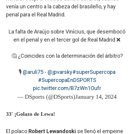
venía un centro a la cabeza del brasileño, y hay
penal para el Real Madrid.
La falta de Araújo sobre Vinícius, que desembocó
en el penal y en el tercer gol de Real Madrid ❌
🤔 ¿Coincides con la determinación del árbitro?
🎙️
@aruli75
-
@jpvarsky
#superSupercopa
#SupercopaEnDSPORTS
pic.twitter.com/B7zWn1Oufr
— DSports (@DSports)
January 14, 2024
33' ¡Golazo de Lewa!
El polaco
Robert Lewandoski
se llenó el empeine