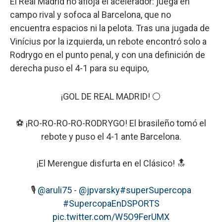
El Real Madrid no afloja el acelerador: juega en
campo rival y sofoca al Barcelona, que no
encuentra espacios ni la pelota. Tras una jugada de
Vinícius por la izquierda, un rebote encontró solo a
Rodrygo en el punto penal, y con una definición de
derecha puso el 4-1 para su equipo,
¡GOL DE REAL MADRID! ⚪
⚽ ¡RO-RO-RO-RO-RODRYGO! El brasileño tomó el
rebote y puso el 4-1 ante Barcelona.
¡El Merengue disfurta en el Clásico! 🔝
🎙️
@aruli75
-
@jpvarsky
#superSupercopa
#SupercopaEnDSPORTS
pic.twitter.com/W5O9FerUMX