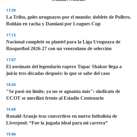
o
n
17:29
d
s
La Tribu, goles uruguayos por el mundo: doblete de Pollero,
o
Roldán en racha y Damiani por Leagues Cup
f
3
17:12
3
s
Nacional completó su plantel para la Liga Uruguaya de
e
Básquetbol 2026-27 con un venezolano de selección
c
o
17:07
n
d
El asesinato del legendario rapero Tupac Shakur llega a
s
juicio tres décadas después: lo que se sabe del caso
16:24
"Se pasó un límite, ya no se aguanta más": sindicato de
UCOT se movilizó frente al Estadio Centenario
15:49
Ronald Araujo tras convertirse en nuevo futbolista de
Liverpool: “Fue la jugada ideal para mi carrera”
15:46