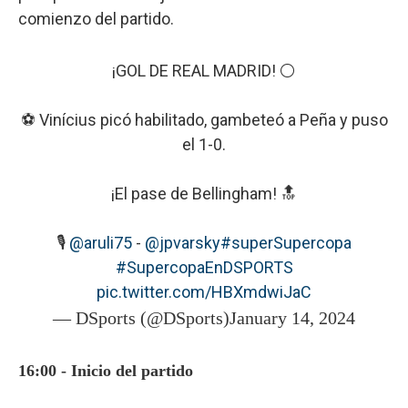
comienzo del partido.
¡GOL DE REAL MADRID! ⚪
⚽ Vinícius picó habilitado, gambeteó a Peña y puso
el 1-0.
¡El pase de Bellingham! 🔝
🎙️
@aruli75
-
@jpvarsky
#superSupercopa
#SupercopaEnDSPORTS
pic.twitter.com/HBXmdwiJaC
— DSports (@DSports)
January 14, 2024
16:00 - Inicio del partido