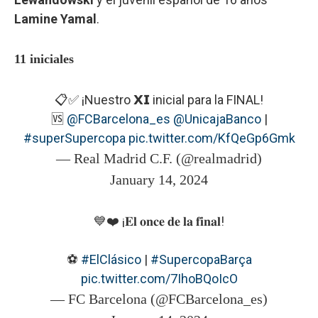
Lamine Yamal
.
11 iniciales
📋✅ ¡Nuestro 𝗫𝗜 inicial para la FINAL!
🆚
@FCBarcelona_es
@UnicajaBanco
|
#superSupercopa
pic.twitter.com/KfQeGp6Gmk
— Real Madrid C.F. (@realmadrid)
January 14, 2024
💙❤️ ¡𝐄𝐥 𝐨𝐧𝐜𝐞 𝐝𝐞 𝐥𝐚 𝐟𝐢𝐧𝐚𝐥!
⚽
#ElClásico
|
#SupercopaBarça
pic.twitter.com/7IhoBQoIcO
— FC Barcelona (@FCBarcelona_es)