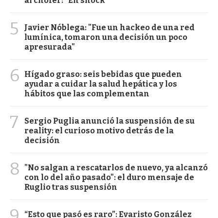
al chofer: "En shock"
5
Javier Nóblega: "Fue un hackeo de una red
lumínica, tomaron una decisión un poco
apresurada"
6
Hígado graso: seis bebidas que pueden
ayudar a cuidar la salud hepática y los
hábitos que las complementan
7
Sergio Puglia anunció la suspensión de su
reality: el curioso motivo detrás de la
decisión
8
"No salgan a rescatarlos de nuevo, ya alcanzó
con lo del año pasado": el duro mensaje de
Ruglio tras suspensión
9
“Esto que pasó es raro”: Evaristo González