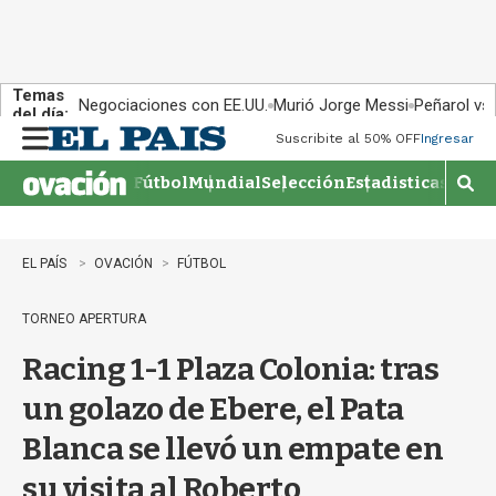
Temas
Negociaciones con EE.UU.
Murió Jorge Messi
Peñarol vs
del día:
Suscribite al 50% OFF
Ingresar
M
e
Fútbol
Mundial
Selección
Estadisticas
Agen
n
M
u
o
s
t
EL PAÍS
OVACIÓN
FÚTBOL
r
a
TORNEO APERTURA
r
b
Racing 1-1 Plaza Colonia: tras
�
s
un golazo de Ebere, el Pata
q
u
Blanca se llevó un empate en
e
d
su visita al Roberto