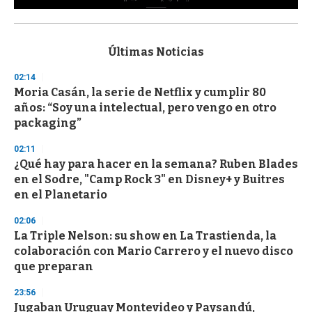
0
s
e
c
Últimas Noticias
o
n
02:14
d
Moria Casán, la serie de Netflix y cumplir 80
s
o
años: “Soy una intelectual, pero vengo en otro
f
packaging”
3
3
s
02:11
e
¿Qué hay para hacer en la semana? Ruben Blades
c
en el Sodre, "Camp Rock 3" en Disney+ y Buitres
o
n
en el Planetario
d
s
02:06
La Triple Nelson: su show en La Trastienda, la
colaboración con Mario Carrero y el nuevo disco
que preparan
23:56
Jugaban Uruguay Montevideo y Paysandú,