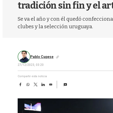
tradición sin fin y el ar
Se va el año y con él quedó confeccionad
clubes y la selección uruguaya.
Pablo Cupese
27/12/2023, 03:20
Compartir esta noticia
F
W
T
L
E
a
h
w
i
m
c
a
i
n
a
e
t
t
k
i
b
s
t
e
l
o
A
e
d