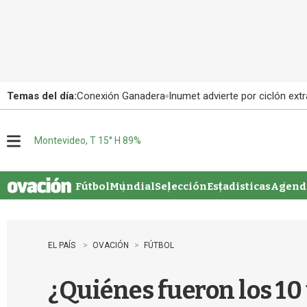
Temas del día:
Conexión Ganadera
Inumet advierte por ciclón extr
Montevideo, T 15° H 89%
M
e
n
u
Fútbol
Mundial
Selección
Estadisticas
Agenda
EL PAÍS
OVACIÓN
FÚTBOL
¿Quiénes fueron los 10