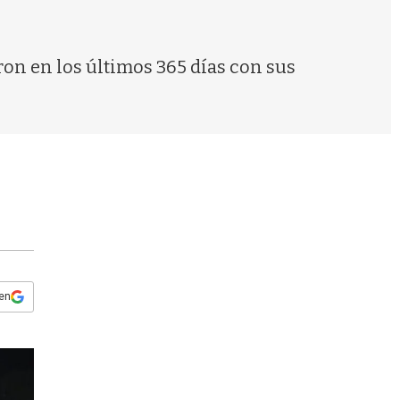
s
q
u
e
aron en los últimos 365 días con sus
d
a
 en