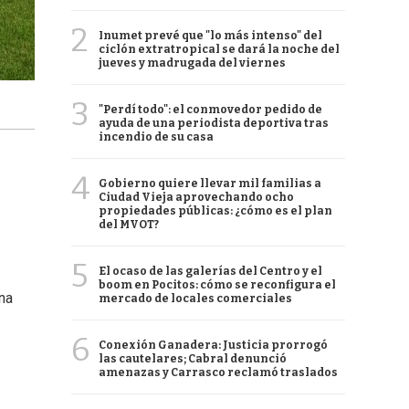
2
Inumet prevé que "lo más intenso" del
ciclón extratropical se dará la noche del
jueves y madrugada del viernes
3
"Perdí todo": el conmovedor pedido de
ayuda de una periodista deportiva tras
incendio de su casa
4
Gobierno quiere llevar mil familias a
Ciudad Vieja aprovechando ocho
propiedades públicas: ¿cómo es el plan
del MVOT?
5
El ocaso de las galerías del Centro y el
boom en Pocitos: cómo se reconfigura el
na
mercado de locales comerciales
6
Conexión Ganadera: Justicia prorrogó
las cautelares; Cabral denunció
amenazas y Carrasco reclamó traslados