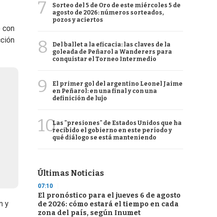
7
Sorteo del 5 de Oro de este miércoles 5 de
agosto de 2026: números sorteados,
pozos y aciertos
o con
cción
8
Del ballet a la eficacia: las claves de la
goleada de Peñarol a Wanderers para
conquistar el Torneo Intermedio
9
El primer gol del argentino Leonel Jaime
en Peñarol: en una final y con una
definición de lujo
10
Las "presiones" de Estados Unidos que ha
recibido el gobierno en este período y
qué diálogo se está manteniendo
Últimas Noticias
07:10
El pronóstico para el jueves 6 de agosto
n y
de 2026: cómo estará el tiempo en cada
zona del país, según Inumet