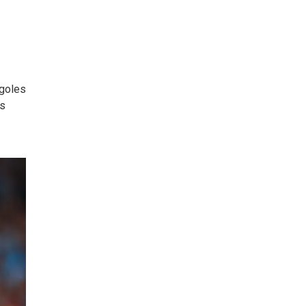
 goles
os