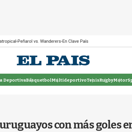
atropical
Peñarol vs. Wanderers
En Clave País
 Deportiva
Básquetbol
Multideportivo
Tenis
Rugby
MotorSp
 uruguayos con más goles e