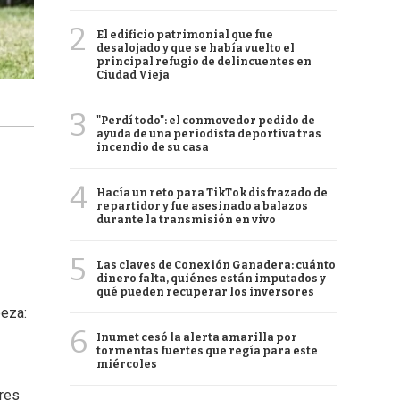
2
El edificio patrimonial que fue
desalojado y que se había vuelto el
principal refugio de delincuentes en
Ciudad Vieja
3
"Perdí todo": el conmovedor pedido de
ayuda de una periodista deportiva tras
incendio de su casa
4
Hacía un reto para TikTok disfrazado de
repartidor y fue asesinado a balazos
durante la transmisión en vivo
5
Las claves de Conexión Ganadera: cuánto
dinero falta, quiénes están imputados y
qué pueden recuperar los inversores
beza:
6
Inumet cesó la alerta amarilla por
tormentas fuertes que regía para este
miércoles
dres