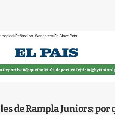
atropical
Peñarol vs. Wanderers
En Clave País
 Deportiva
Básquetbol
Multideportivo
Tenis
Rugby
MotorSp
les de Rampla Juniors: por 