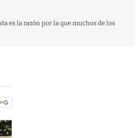
s
q
u
e
ta es la razón por la que muchos de los
d
a
 en