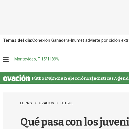
Temas del día:
Conexión Ganadera
Inumet advierte por ciclón extr
Montevideo, T 15° H 89%
M
e
n
u
Fútbol
Mundial
Selección
Estadisticas
Agenda
EL PAÍS
OVACIÓN
FÚTBOL
Qué pasa con los juveni