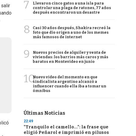
7
Llevaron cinco gatos a una isla para
salir
controlar una plaga de ratones, 77 años
asando
después encontraron un desastre
n
8
Casi 30 años después, Shakira recreó la
foto que dio origen a uno de los memes
más famosos de internet
9
Nuevos precios de alquiler y venta de
viviendas: los barrios más caros y más
baratos en Montevideo en junio
10
Nuevo video del momento en que
sindicalista argentino alcanzó a
influencer cuando ella iba a tomar un
ómnibus
Últimas Noticias
22:49
licó
"Tranquilo el camello...": la frase que
eligió Peñarol e imprimió en pilusos