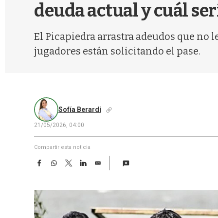
deuda actual y cuál ser
El Picapiedra arrastra adeudos que no l
jugadores están solicitando el pase.
Sofía Berardi
21/05/2026, 04:00
Compartir esta noticia
F
W
T
L
E
a
h
w
i
m
c
a
i
n
a
e
t
t
k
i
b
s
t
e
l
o
A
e
d