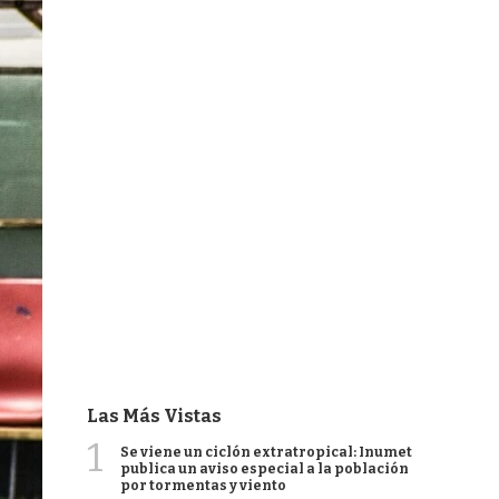
Las Más Vistas
1
Se viene un ciclón extratropical: Inumet
publica un aviso especial a la población
por tormentas y viento