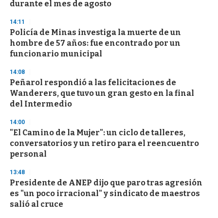
n
durante el mes de agosto
d
s
14:11
Policía de Minas investiga la muerte de un
hombre de 57 años: fue encontrado por un
funcionario municipal
14:08
Peñarol respondió a las felicitaciones de
Wanderers, que tuvo un gran gesto en la final
del Intermedio
14:00
"El Camino de la Mujer": un ciclo de talleres,
conversatorios y un retiro para el reencuentro
personal
13:48
Presidente de ANEP dijo que paro tras agresión
es "un poco irracional" y sindicato de maestros
salió al cruce