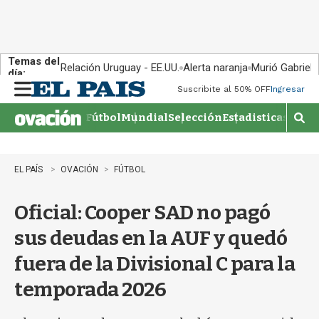
Temas del
Relación Uruguay - EE.UU.
Alerta naranja
Murió Gabriel 
día:
Suscribite al 50% OFF
Ingresar
M
e
Fútbol
Mundial
Selección
Estadisticas
Agen
n
M
u
o
s
t
EL PAÍS
OVACIÓN
FÚTBOL
r
a
Oficial: Cooper SAD no pagó
r
b
sus deudas en la AUF y quedó
�
s
fuera de la Divisional C para la
q
u
temporada 2026
e
d