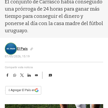
a
El conjunto de Carrasco había conseguido
una prórroga de 24 horas para ganar más
tiempo para conseguir el dinero y
ponerse al día con la casa madre del fútbol
uruguayo.
El País
07/05/2026, 15:19
Compartir esta noticia
F
W
T
L
E
a
h
w
i
m
c
a
i
n
a
e
t
t
k
i
+
Agregar El País en
b
s
t
e
l
o
A
e
d
o
p
r
I
k
p
n