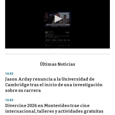
0
s
e
c
Últimas Noticias
o
n
14:43
d
Jason Arday renuncia a la Universidad de
s
o
Cambridge tras el inicio de una investigación
f
sobre su carrera
3
3
s
14:43
e
Divercine 2026 en Montevideo trae cine
c
internacional, talleres y actividades gratuitas
o