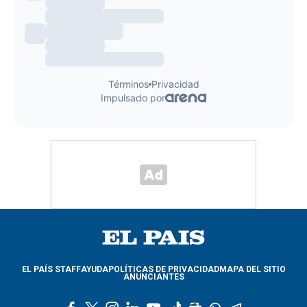
EL PAÍS STAFF
AYUDA
POLÍTICAS DE PRIVACIDAD
MAPA DEL SITIO
ANUNCIANTES
f
t
i
l
y
t
g
w
t