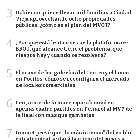
3
Gobierno quiere llevar mil familias a Ciudad
Vieja aprovechando ocho propiedades
públicas: ¿cómo es el plan del MVOT?
4
¿Por qué está lenta o se cae la plataforma e-
BROU, qué alcance tiene el problema, qué
riesgos hay y cuándo se resolverá?
5
El ocaso de las galerías del Centro y el boom
en Pocitos: cómo se reconfigura el mercado
de locales comerciales
6
Leo Jaime: de la marca que alcanzó en
apenas cuatro partidos en Peñarol al MVP de
la final con más que gambetas
7
Inumet prevé que "lo más intenso" del ciclón
extratropical se dará la noche del jueves y