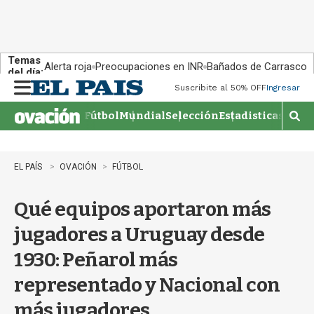
Temas
Alerta roja
Preocupaciones en INR
Bañados de Carrasco
del día:
Suscribite al 50% OFF
Ingresar
M
e
Fútbol
Mundial
Selección
Estadisticas
Agen
n
M
u
o
s
t
EL PAÍS
OVACIÓN
FÚTBOL
r
a
Qué equipos aportaron más
r
b
jugadores a Uruguay desde
�
s
1930: Peñarol más
q
u
representado y Nacional con
e
d
más jugadores