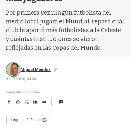
a
Por primera vez ningún futbolista del
medio local jugará el Mundial; repasa cuál
club le aportó más futbolistas a la Celeste
y cuántas instituciones se vieron
reflejadas en las Copas del Mundo.
Miguel Méndez
01/06/2026, 04:00
Compartir esta noticia
F
W
T
L
E
a
h
w
i
m
c
a
i
n
a
e
t
t
k
i
+
Agregar El País en
b
s
t
e
l
o
A
e
d