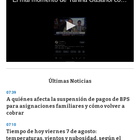
0
s
e
c
Últimas Noticias
o
n
07:39
d
A quiénes afecta la suspensión de pagos de BPS
s
o
para asignaciones familiares y cómo volver a
f
cobrar
3
3
s
07:10
e
Tiempo de hoy viernes 7 de agosto:
c
temperaturas, vientos y nubosidad, según el
o