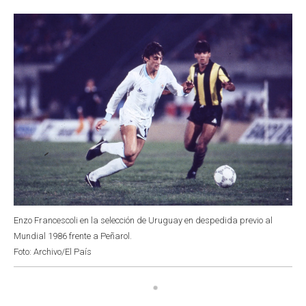
o
p
r
I
k
p
n
Enzo Francescoli en la selección de Uruguay en despedida previo al
Mundial 1986 frente a Peñarol.
Foto: Archivo/El País