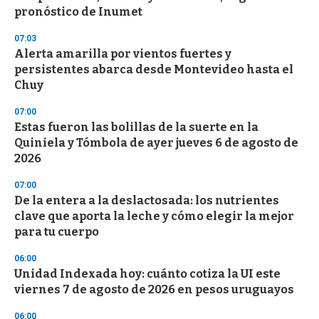
n
pronóstico de Inumet
d
s
07:03
Alerta amarilla por vientos fuertes y
persistentes abarca desde Montevideo hasta el
Chuy
07:00
Estas fueron las bolillas de la suerte en la
Quiniela y Tómbola de ayer jueves 6 de agosto de
2026
07:00
De la entera a la deslactosada: los nutrientes
clave que aporta la leche y cómo elegir la mejor
para tu cuerpo
06:00
Unidad Indexada hoy: cuánto cotiza la UI este
viernes 7 de agosto de 2026 en pesos uruguayos
06:00