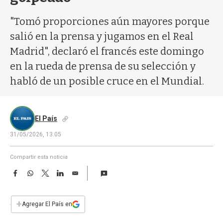
a
"Tomó proporciones aún mayores porque
salió en la prensa y jugamos en el Real
Madrid", declaró el francés este domingo
en la rueda de prensa de su selección y
habló de un posible cruce en el Mundial.
El País
31/05/2026, 13:05
Compartir esta noticia
F
W
T
L
E
a
h
w
i
m
c
a
i
n
a
e
t
t
k
i
+
Agregar El País en
b
s
t
e
l
o
A
e
d