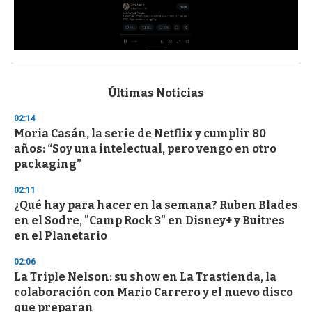
0
s
e
c
Últimas Noticias
o
n
02:14
d
Moria Casán, la serie de Netflix y cumplir 80
s
o
años: “Soy una intelectual, pero vengo en otro
f
packaging”
3
3
s
02:11
e
¿Qué hay para hacer en la semana? Ruben Blades
c
en el Sodre, "Camp Rock 3" en Disney+ y Buitres
o
n
en el Planetario
d
s
02:06
La Triple Nelson: su show en La Trastienda, la
colaboración con Mario Carrero y el nuevo disco
que preparan