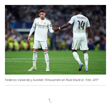
o
p
r
I
k
p
n
Federico Valverde y Aurelién Tchouaméni en Real Madrid.
Foto: AFP