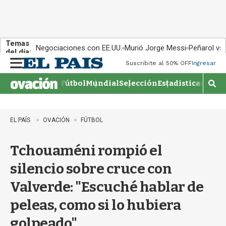
Temas
Negociaciones con EE.UU.
Murió Jorge Messi
Peñarol vs
del día:
Suscribite al 50% OFF
Ingresar
M
e
Fútbol
Mundial
Selección
Estadisticas
Agen
n
M
u
o
s
t
EL PAÍS
OVACIÓN
FÚTBOL
r
a
Tchouaméni rompió el
r
b
silencio sobre cruce con
�
s
Valverde: "Escuché hablar de
q
u
peleas, como si lo hubiera
e
d
golpeado"