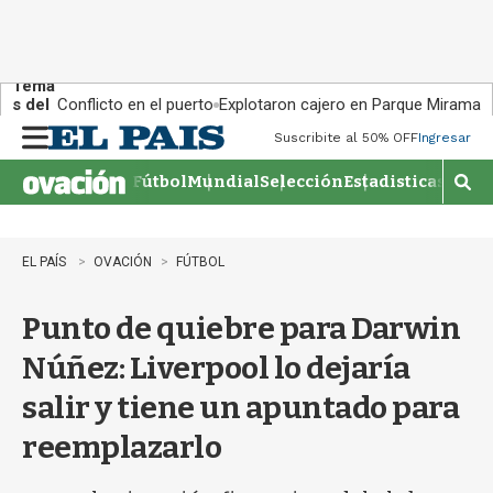
Tema
s del
Conflicto en el puerto
Explotaron cajero en Parque Miramar
día:
Suscribite al 50% OFF
Ingresar
M
e
Fútbol
Mundial
Selección
Estadisticas
Agen
n
M
u
o
s
t
EL PAÍS
OVACIÓN
FÚTBOL
r
a
Punto de quiebre para Darwin
r
b
Núñez: Liverpool lo dejaría
�
s
salir y tiene un apuntado para
q
u
reemplazarlo
e
d