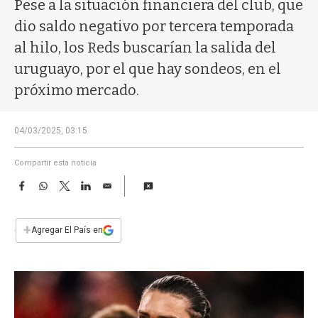
a
Pese a la situación financiera del club, que
dio saldo negativo por tercera temporada
al hilo, los Reds buscarían la salida del
uruguayo, por el que hay sondeos, en el
próximo mercado.
04/03/2025, 03:15
Compartir esta noticia
F
W
T
L
E
a
h
w
i
m
c
a
i
n
a
e
t
t
k
i
+
Agregar El País en
b
s
t
e
l
o
A
e
d
o
p
r
I
k
p
n