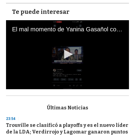
Te puede interesar
El mal momento de Yanina Gasañol con un hincha argentino en "Subrayado"
0
s
e
c
Últimas Noticias
o
n
23:54
d
Trouville se clasificó a playoffs y es el nuevo líder
s
o
de la LDA; Verdirrojo y Lagomar ganaron puntos
f