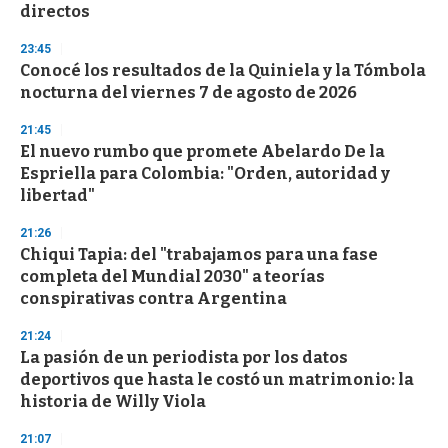
directos
3
3
s
23:45
e
Conocé los resultados de la Quiniela y la Tómbola
c
nocturna del viernes 7 de agosto de 2026
o
n
d
21:45
s
El nuevo rumbo que promete Abelardo De la
Espriella para Colombia: "Orden, autoridad y
libertad"
21:26
Chiqui Tapia: del "trabajamos para una fase
completa del Mundial 2030" a teorías
conspirativas contra Argentina
21:24
La pasión de un periodista por los datos
deportivos que hasta le costó un matrimonio: la
historia de Willy Viola
21:07