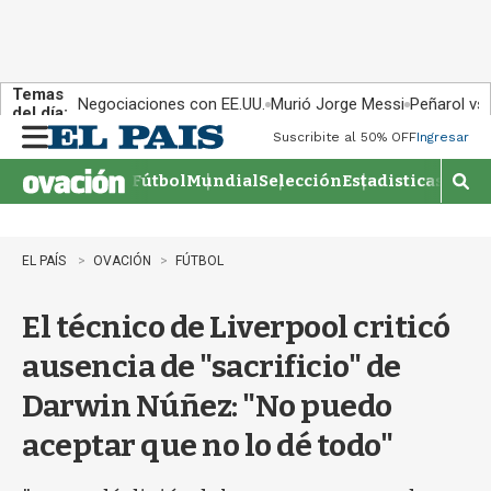
Temas
Negociaciones con EE.UU.
Murió Jorge Messi
Peñarol vs
del día:
Suscribite al 50% OFF
Ingresar
M
e
Fútbol
Mundial
Selección
Estadisticas
Agen
n
M
u
o
s
t
EL PAÍS
OVACIÓN
FÚTBOL
r
a
El técnico de Liverpool criticó
r
b
ausencia de "sacrificio" de
�
s
Darwin Núñez: "No puedo
q
u
aceptar que no lo dé todo"
e
d