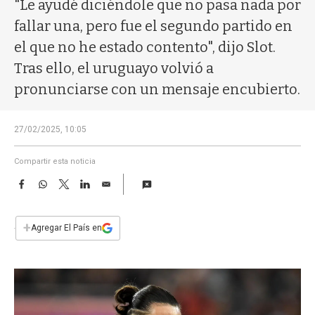
a
"Le ayudé diciéndole que no pasa nada por
fallar una, pero fue el segundo partido en
el que no he estado contento", dijo Slot.
Tras ello, el uruguayo volvió a
pronunciarse con un mensaje encubierto.
27/02/2025, 10:05
Compartir esta noticia
F
W
T
L
E
a
h
w
i
m
c
a
i
n
a
e
t
t
k
i
+
Agregar El País en
b
s
t
e
l
o
A
e
d
o
p
r
I
k
p
n