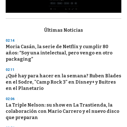
0
s
e
c
Últimas Noticias
o
n
02:14
d
Moria Casán, la serie de Netflix y cumplir 80
s
o
años: “Soy una intelectual, pero vengo en otro
f
packaging”
3
3
s
02:11
e
¿Qué hay para hacer en la semana? Ruben Blades
c
en el Sodre, "Camp Rock 3" en Disney+ y Buitres
o
n
en el Planetario
d
s
02:06
La Triple Nelson: su show en La Trastienda, la
colaboración con Mario Carrero y el nuevo disco
que preparan