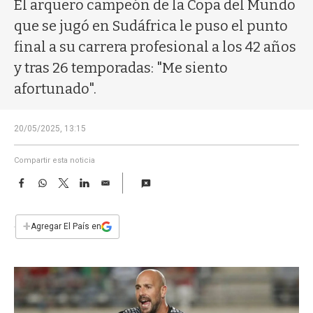
a
El arquero campeón de la Copa del Mundo
que se jugó en Sudáfrica le puso el punto
final a su carrera profesional a los 42 años
y tras 26 temporadas: "Me siento
afortunado".
20/05/2025, 13:15
Compartir esta noticia
F
W
T
L
E
a
h
w
i
m
c
a
i
n
a
e
t
t
k
i
+
Agregar El País en
b
s
t
e
l
o
A
e
d
o
p
r
I
k
p
n