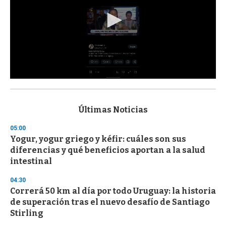
0
s
e
c
Últimas Noticias
o
n
05:00
d
Yogur, yogur griego y kéfir: cuáles son sus
s
o
diferencias y qué beneficios aportan a la salud
f
intestinal
3
3
s
04:30
e
Correrá 50 km al día por todo Uruguay: la historia
c
de superación tras el nuevo desafío de Santiago
o
n
Stirling
d