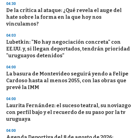
s
04:30
De la crítica al ataque: ¿Qué revela el auge del
hate sobre la forma en la que hoy nos
vinculamos?
04:03
Lubetkin: "No hay negociación concreta" con
EE.UU. y, si llegan deportados, tendrán prioridad
"uruguayos detenidos"
04:00
La basura de Montevideo seguirá yendo a Felipe
Cardoso hasta al menos 2055, con las obras que
prevé la IMM
04:00
Laurita Fernández: el suceso teatral, su noviazgo
con perfil bajo y el recuerdo de su paso por la tv
uruguaya
04:00
Agenda Deportiva del 8 de agosto de 2026: