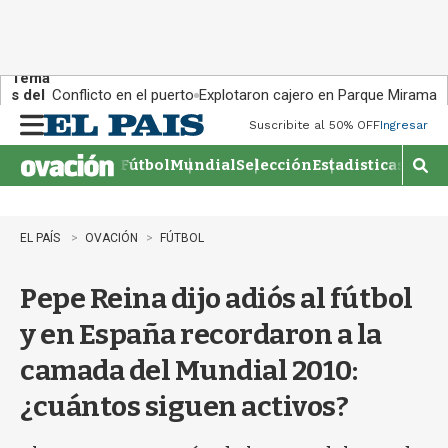
Tema
s del
Conflicto en el puerto
Explotaron cajero en Parque Miramar
día:
Suscribite al 50% OFF
Ingresar
M
e
Fútbol
Mundial
Selección
Estadisticas
Agen
n
M
u
o
s
t
EL PAÍS
OVACIÓN
FÚTBOL
r
a
Pepe Reina dijo adiós al fútbol
r
b
y en España recordaron a la
�
s
camada del Mundial 2010:
q
u
¿cuántos siguen activos?
e
d