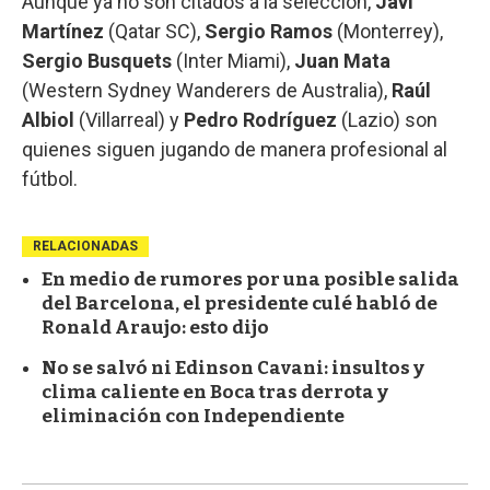
Aunque ya no son citados a la selección,
Javi
Martínez
(Qatar SC),
Sergio Ramos
(Monterrey),
Sergio Busquets
(Inter Miami),
Juan Mata
(Western Sydney Wanderers de Australia),
Raúl
Albiol
(Villarreal) y
Pedro Rodríguez
(Lazio) son
quienes siguen jugando de manera profesional al
fútbol.
RELACIONADAS
En medio de rumores por una posible salida
del Barcelona, el presidente culé habló de
Ronald Araujo: esto dijo
No se salvó ni Edinson Cavani: insultos y
clima caliente en Boca tras derrota y
eliminación con Independiente