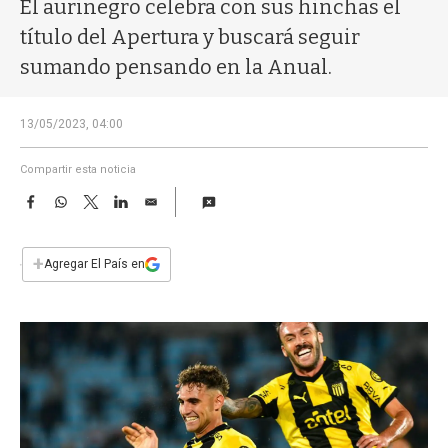
a
El aurinegro celebra con sus hinchas el
título del Apertura y buscará seguir
sumando pensando en la Anual.
13/05/2023, 04:00
Compartir esta noticia
F
W
T
L
E
a
h
w
i
m
c
a
i
n
a
e
t
t
k
i
+
Agregar El País en
b
s
t
e
l
o
A
e
d
o
p
r
I
k
p
n