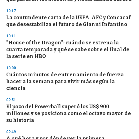
f
3
10:17
3
s
La contundente carta de la UEFA, AFC y Concacaf
e
que desestabiliza el futuro de Gianni Infantino
c
o
10:11
n
d
"House of the Dragon": cuándo se estrena la
s
cuarta temporada y qué se sabe sobre el final de
la serie en HBO
10:00
Cuántos minutos de entrenamiento de fuerza
hacer a la semana para vivir más según la
ciencia
09:51
El pozo del Powerball superó los US$ 900
millones y se posiciona como el octavo mayor de
su historia
09:49
A qué hora y por dónde ver la primera