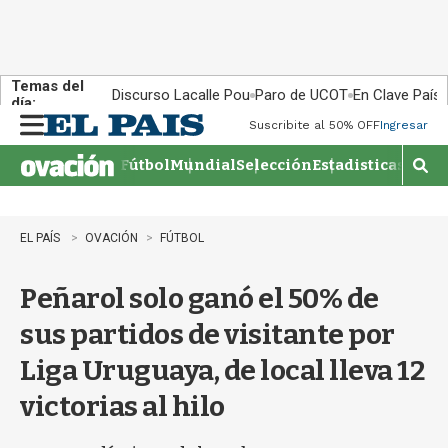
Temas del
Discurso Lacalle Pou
Paro de UCOT
En Clave País
día:
Suscribite al 50% OFF
Ingresar
M
e
Fútbol
Mundial
Selección
Estadisticas
Agen
n
M
u
o
s
t
EL PAÍS
OVACIÓN
FÚTBOL
r
a
Peñarol solo ganó el 50% de
r
b
sus partidos de visitante por
�
s
Liga Uruguaya, de local lleva 12
q
u
victorias al hilo
e
d