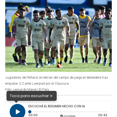
k
p
n
Jugadores de Peñarol se retiran del campo de juego en Belvedere tras
empatar 2-2 ante Liverpool por el Clausura.
Foto: Leonardo Mainé | El País
×
Toca para escuchar
ESCUCHÁ EL RESUMEN HECHO CON IA
Tiempo transcurrido: 0 segundos
Durac
00:00
00:42