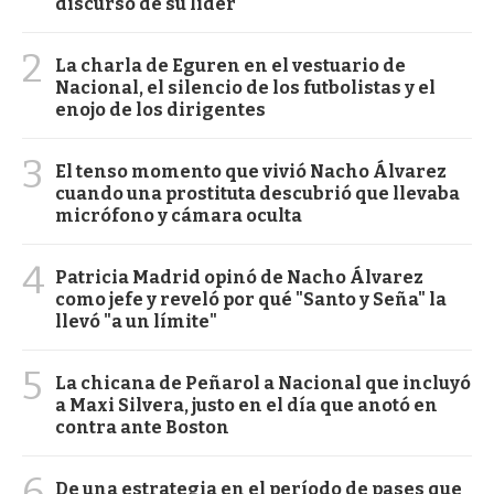
discurso de su líder
2
La charla de Eguren en el vestuario de
Nacional, el silencio de los futbolistas y el
enojo de los dirigentes
3
El tenso momento que vivió Nacho Álvarez
cuando una prostituta descubrió que llevaba
micrófono y cámara oculta
4
Patricia Madrid opinó de Nacho Álvarez
como jefe y reveló por qué "Santo y Seña" la
llevó "a un límite"
5
La chicana de Peñarol a Nacional que incluyó
a Maxi Silvera, justo en el día que anotó en
contra ante Boston
6
De una estrategia en el período de pases que