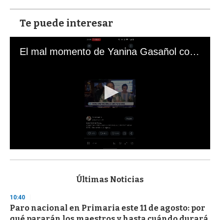
Te puede interesar
El mal momento de Yanina Gasañol con un hincha argentino en "Subrayado"
0
s
e
c
Últimas Noticias
o
n
10:40
d
Paro nacional en Primaria este 11 de agosto: por
s
o
qué pararán los maestros y hasta cuándo durará