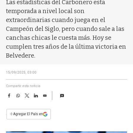
a
Las estadísticas del Carbonero esta
temporada a nivel local son
extraordinarias cuando juega en el
Campeón del Siglo, pero cuando sale a las
canchas chicas le cuesta más. Hoy se
cumplen tres años de la última victoria en
Belvedere.
15/09/2025, 03:00
Compartir esta noticia
F
W
T
L
E
a
h
w
i
m
c
a
i
n
a
e
t
t
k
i
+
Agregar El País en
b
s
t
e
l
o
A
e
d
o
p
r
I