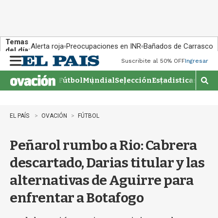
Temas
Alerta roja
Preocupaciones en INR
Bañados de Carrasco
del día:
Suscribite al 50% OFF
Ingresar
M
e
Fútbol
Mundial
Selección
Estadisticas
Agen
n
M
u
o
s
t
EL PAÍS
OVACIÓN
FÚTBOL
r
a
Peñarol rumbo a Rio: Cabrera
r
b
descartado, Darias titular y las
�
s
alternativas de Aguirre para
q
u
enfrentar a Botafogo
e
d