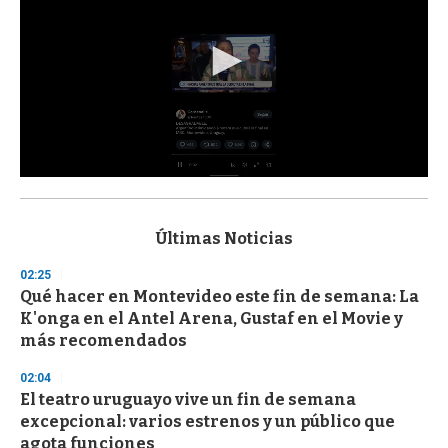
0
s
e
c
Últimas Noticias
o
n
02:25
d
Qué hacer en Montevideo este fin de semana: La
s
o
K'onga en el Antel Arena, Gustaf en el Movie y
f
más recomendados
3
3
s
02:04
e
El teatro uruguayo vive un fin de semana
c
excepcional: varios estrenos y un público que
o
n
agota funciones