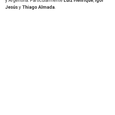
y Argentina. Particularmente
Luiz Henrique
,
Igor
Jesús
y
Thiago Almada
.