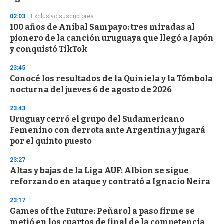
d
s
02:03
Exclusivo suscriptores
100 años de Aníbal Sampayo: tres miradas al
pionero de la canción uruguaya que llegó a Japón
y conquistó TikTok
23:45
Conocé los resultados de la Quiniela y la Tómbola
nocturna del jueves 6 de agosto de 2026
23:43
Uruguay cerró el grupo del Sudamericano
Femenino con derrota ante Argentina y jugará
por el quinto puesto
23:27
Altas y bajas de la Liga AUF: Albion se sigue
reforzando en ataque y contrató a Ignacio Neira
23:17
Games of the Future: Peñarol a paso firme se
metió en los cuartos de final de la competencia