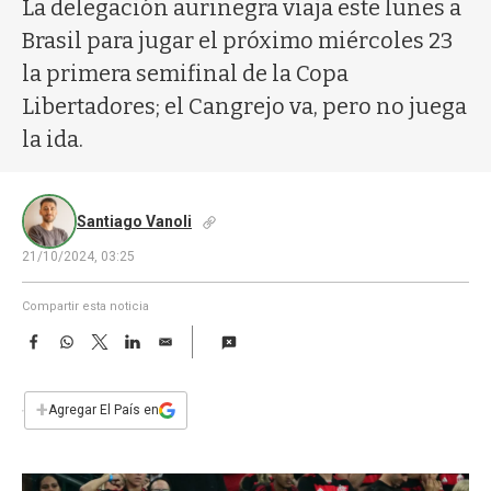
a
La delegación aurinegra viaja este lunes a
Brasil para jugar el próximo miércoles 23
la primera semifinal de la Copa
Libertadores; el Cangrejo va, pero no juega
la ida.
Santiago Vanoli
21/10/2024, 03:25
Compartir esta noticia
F
W
T
L
E
a
h
w
i
m
c
a
i
n
a
e
t
t
k
i
+
Agregar El País en
b
s
t
e
l
o
A
e
d
o
p
r
I
k
p
n