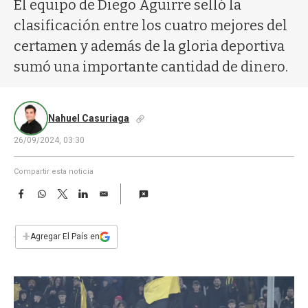
a
El equipo de Diego Aguirre selló la
clasificación entre los cuatro mejores del
certamen y además de la gloria deportiva
sumó una importante cantidad de dinero.
Nahuel Casuriaga
26/09/2024, 03:30
Compartir esta noticia
F
W
T
L
E
a
h
w
i
m
c
a
i
n
a
e
t
t
k
i
+
Agregar El País en
b
s
t
e
l
o
A
e
d
o
p
r
I
k
p
n