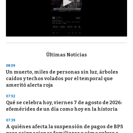
0
s
e
c
Últimas Noticias
o
n
08:09
d
Un muerto, miles de personas sin luz, árboles
s
o
caídos y techos volados por el temporal que
f
ameritó alerta roja
3
3
s
07:52
e
Qué se celebra hoy, viernes 7 de agosto de 2026:
c
efemérides de un día como hoy en la historia
o
n
d
07:39
s
A quiénes afecta la suspensión de pagos de BPS