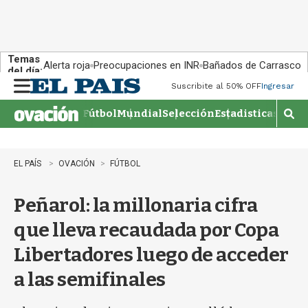
Temas
Alerta roja
Preocupaciones en INR
Bañados de Carrasco
del día:
Suscribite al 50% OFF
Ingresar
M
e
Fútbol
Mundial
Selección
Estadisticas
Agen
n
M
u
o
s
t
EL PAÍS
OVACIÓN
FÚTBOL
r
a
Peñarol: la millonaria cifra
r
b
que lleva recaudada por Copa
�
s
Libertadores luego de acceder
q
u
a las semifinales
e
d