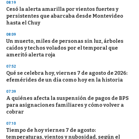
08:19
d
Cesó la alerta amarilla por vientos fuertes y
s
o
persistentes que abarcaba desde Montevideo
f
hasta el Chuy
3
3
s
08:09
e
Un muerto, miles de personas sin luz, árboles
c
caídos y techos volados por el temporal que
o
n
ameritó alerta roja
d
s
07:52
Qué se celebra hoy, viernes 7 de agosto de 2026:
efemérides de un día como hoy en la historia
07:39
A quiénes afecta la suspensión de pagos de BPS
para asignaciones familiares y cómo volver a
cobrar
07:10
Tiempo de hoy viernes 7 de agosto:
temperaturas, vientos y nubosidad, según el