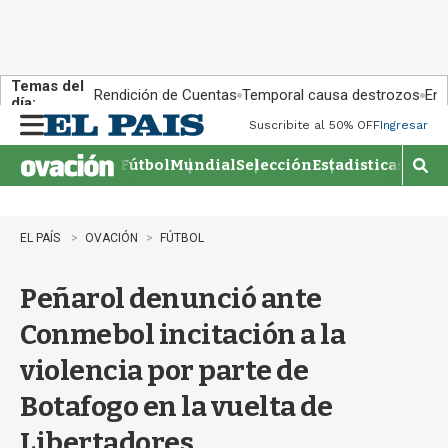
Temas del
Rendición de Cuentas
Temporal causa destrozos
En 
día:
Suscribite al 50% OFF
Ingresar
M
e
Fútbol
Mundial
Selección
Estadisticas
Agen
n
M
u
o
s
t
EL PAÍS
OVACIÓN
FÚTBOL
r
a
Peñarol denunció ante
r
b
Conmebol incitación a la
�
s
violencia por parte de
q
u
Botafogo en la vuelta de
e
d
Libertadores