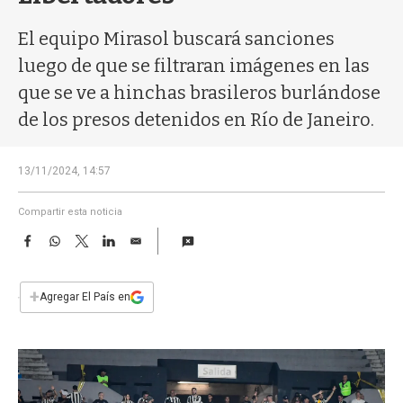
a
El equipo Mirasol buscará sanciones
luego de que se filtraran imágenes en las
que se ve a hinchas brasileros burlándose
de los presos detenidos en Río de Janeiro.
13/11/2024, 14:57
Compartir esta noticia
F
W
T
L
E
a
h
w
i
m
c
a
i
n
a
e
t
t
k
i
+
Agregar El País en
b
s
t
e
l
o
A
e
d
o
p
r
I
k
p
n