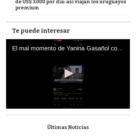
de US$ 3.000 por día: así viajan los uruguayos
premium
Te puede interesar
El mal momento de Yanina Gasañol con un hincha argentino en "Subrayado"
0
s
e
c
Últimas Noticias
o
n