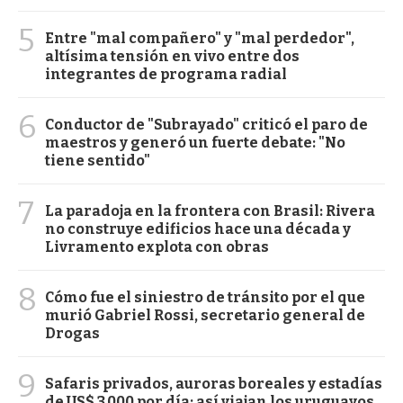
5
Entre "mal compañero" y "mal perdedor",
altísima tensión en vivo entre dos
integrantes de programa radial
6
Conductor de "Subrayado" criticó el paro de
maestros y generó un fuerte debate: "No
tiene sentido"
7
La paradoja en la frontera con Brasil: Rivera
no construye edificios hace una década y
Livramento explota con obras
8
Cómo fue el siniestro de tránsito por el que
murió Gabriel Rossi, secretario general de
Drogas
9
Safaris privados, auroras boreales y estadías
de US$ 3.000 por día: así viajan los uruguayos