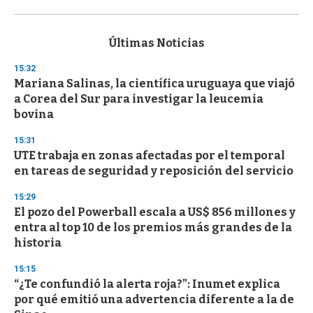
0
s
e
c
Últimas Noticias
o
n
15:32
d
Mariana Salinas, la científica uruguaya que viajó
s
o
a Corea del Sur para investigar la leucemia
f
bovina
3
3
s
15:31
e
UTE trabaja en zonas afectadas por el temporal
c
en tareas de seguridad y reposición del servicio
o
n
d
15:29
s
El pozo del Powerball escala a US$ 856 millones y
entra al top 10 de los premios más grandes de la
historia
15:15
“¿Te confundió la alerta roja?”: Inumet explica
por qué emitió una advertencia diferente a la de