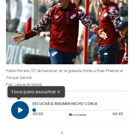
Pablo Peirano, DT de Nacional, en la goleada frente a River Plate en el
Parque Saroldi.
Foto: Leonardo Mainé.
×
Toca para escuchar
ESCUCHÁ EL RESUMEN HECHO CON IA
Tiempo transcurrido: 0 segundos
Durac
00:00
00:43