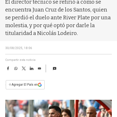
a
El director técnico se refirió a cómo se
encuentra Juan Cruz de los Santos, quien
se perdió el duelo ante River Plate por una
molestia, y por qué optó por darle la
titularidad a Nicolás Lodeiro.
30/08/2025, 18:06
Compartir esta noticia
F
W
T
L
E
a
h
w
i
m
c
a
i
n
a
e
t
t
k
i
+
Agregar El País en
b
s
t
e
l
o
A
e
d
o
p
r
I
k
p
n