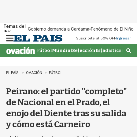
Temas del
Gobierno demanda a Cardama
Fenómeno de El Niño
día:
Suscribite al 50% OFF
Ingresar
M
e
Fútbol
Mundial
Selección
Estadisticas
Agen
n
M
u
o
s
t
EL PAÍS
OVACIÓN
FÚTBOL
r
a
Peirano: el partido "completo"
r
b
de Nacional en el Prado, el
�
s
enojo del Diente tras su salida
q
u
y cómo está Carneiro
e
d