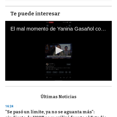
Te puede interesar
El mal momento de Yanina Gasañol con un hincha argentino en "Subrayado"
0
s
e
c
Últimas Noticias
o
n
16:24
d
"Se pasó un límite, ya no se aguanta más":
s
o