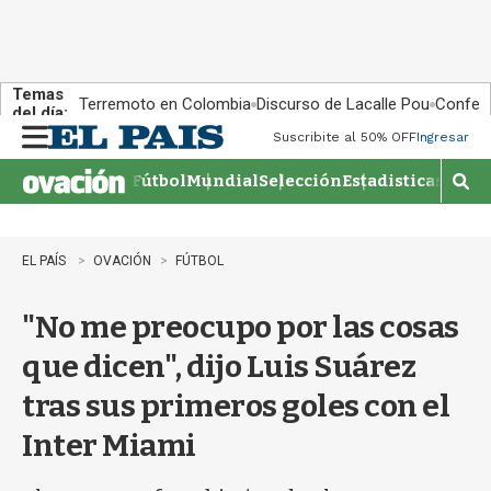
Temas
Terremoto en Colombia
Discurso de Lacalle Pou
Confere
del día:
Suscribite al 50% OFF
Ingresar
M
e
Fútbol
Mundial
Selección
Estadisticas
Agen
n
M
u
o
s
t
EL PAÍS
OVACIÓN
FÚTBOL
r
a
"No me preocupo por las cosas
r
b
que dicen", dijo Luis Suárez
�
s
tras sus primeros goles con el
q
u
Inter Miami
e
d