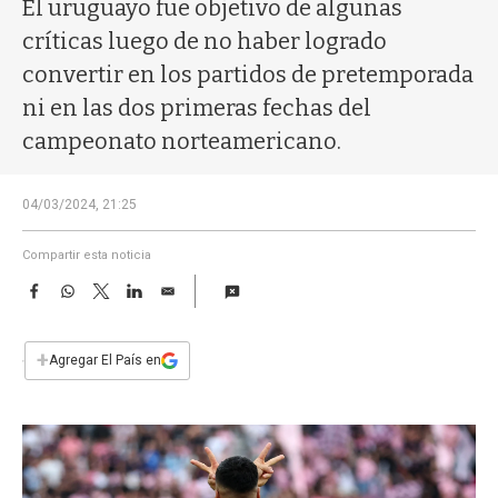
a
El uruguayo fue objetivo de algunas
críticas luego de no haber logrado
convertir en los partidos de pretemporada
ni en las dos primeras fechas del
campeonato norteamericano.
04/03/2024, 21:25
Compartir esta noticia
F
W
T
L
E
a
h
w
i
m
c
a
i
n
a
e
t
t
k
i
+
Agregar El País en
b
s
t
e
l
o
A
e
d
o
p
r
I
k
p
n