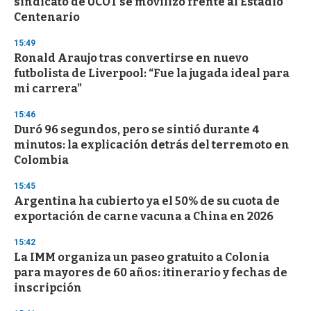
sindicato de UCOT se movilizó frente al Estadio
f
Centenario
3
3
s
15:49
e
Ronald Araujo tras convertirse en nuevo
c
futbolista de Liverpool: “Fue la jugada ideal para
o
n
mi carrera”
d
s
15:46
Duró 96 segundos, pero se sintió durante 4
minutos: la explicación detrás del terremoto en
Colombia
15:45
Argentina ha cubierto ya el 50% de su cuota de
exportación de carne vacuna a China en 2026
15:42
La IMM organiza un paseo gratuito a Colonia
para mayores de 60 años: itinerario y fechas de
inscripción