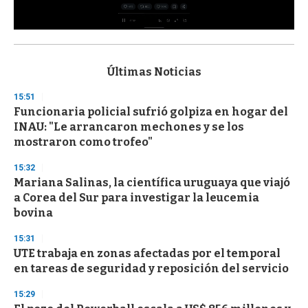
0
s
e
c
Últimas Noticias
o
n
15:51
d
Funcionaria policial sufrió golpiza en hogar del
s
o
INAU: "Le arrancaron mechones y se los
f
mostraron como trofeo"
3
3
s
15:32
e
Mariana Salinas, la científica uruguaya que viajó
c
a Corea del Sur para investigar la leucemia
o
n
bovina
d
s
15:31
UTE trabaja en zonas afectadas por el temporal
en tareas de seguridad y reposición del servicio
15:29