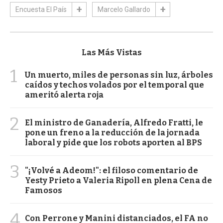
Encuesta El País
Marcelo Gallardo
Las Más Vistas
1
Un muerto, miles de personas sin luz, árboles
caídos y techos volados por el temporal que
ameritó alerta roja
2
El ministro de Ganadería, Alfredo Fratti, le
pone un freno a la reducción de la jornada
laboral y pide que los robots aporten al BPS
3
"¡Volvé a Adeom!": el filoso comentario de
Yesty Prieto a Valeria Ripoll en plena Cena de
Famosos
4
Con Perrone y Manini distanciados, el FA no