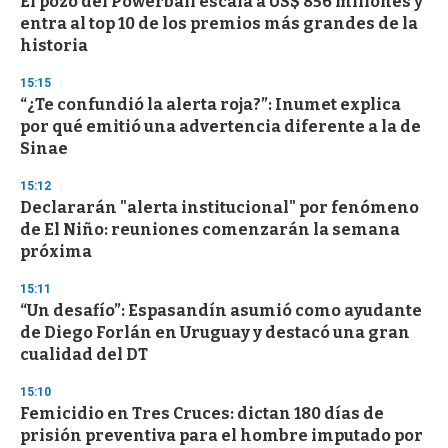
El pozo del Powerball escala a US$ 856 millones y
entra al top 10 de los premios más grandes de la
historia
15:15
“¿Te confundió la alerta roja?”: Inumet explica
por qué emitió una advertencia diferente a la de
Sinae
15:12
Declararán "alerta institucional" por fenómeno
de El Niño: reuniones comenzarán la semana
próxima
15:11
“Un desafío”: Espasandín asumió como ayudante
de Diego Forlán en Uruguay y destacó una gran
cualidad del DT
15:10
Femicidio en Tres Cruces: dictan 180 días de
prisión preventiva para el hombre imputado por