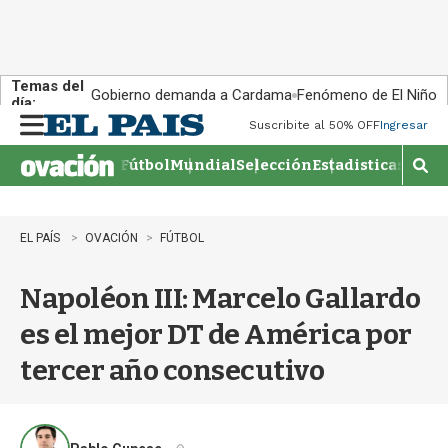
Temas del
Gobierno demanda a Cardama
Fenómeno de El Niño
día:
Suscribite al 50% OFF
Ingresar
M
e
Fútbol
Mundial
Selección
Estadisticas
Agen
n
M
u
o
s
t
EL PAÍS
OVACIÓN
FÚTBOL
r
a
Napoléon III: Marcelo Gallardo
r
b
es el mejor DT de América por
�
s
tercer año consecutivo
q
u
e
d