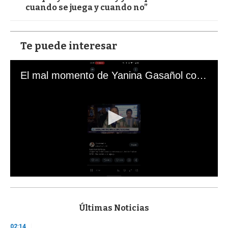
cuando se juega y cuando no”
Te puede interesar
El mal momento de Yanina Gasañol con un hincha argentino en "Subrayado"
0
s
e
c
Últimas Noticias
o
n
02:14