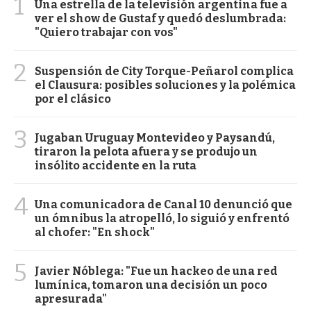
1
Una estrella de la televisión argentina fue a
ver el show de Gustaf y quedó deslumbrada:
"Quiero trabajar con vos"
2
Suspensión de City Torque-Peñarol complica
el Clausura: posibles soluciones y la polémica
por el clásico
3
Jugaban Uruguay Montevideo y Paysandú,
tiraron la pelota afuera y se produjo un
insólito accidente en la ruta
4
Una comunicadora de Canal 10 denunció que
un ómnibus la atropelló, lo siguió y enfrentó
al chofer: "En shock"
5
Javier Nóblega: "Fue un hackeo de una red
lumínica, tomaron una decisión un poco
apresurada"