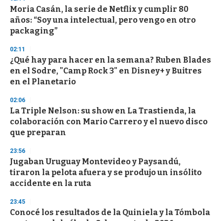
d
Moria Casán, la serie de Netflix y cumplir 80
s
o
años: “Soy una intelectual, pero vengo en otro
f
packaging”
3
3
s
02:11
e
¿Qué hay para hacer en la semana? Ruben Blades
c
en el Sodre, "Camp Rock 3" en Disney+ y Buitres
o
n
en el Planetario
d
s
02:06
La Triple Nelson: su show en La Trastienda, la
colaboración con Mario Carrero y el nuevo disco
que preparan
23:56
Jugaban Uruguay Montevideo y Paysandú,
tiraron la pelota afuera y se produjo un insólito
accidente en la ruta
23:45
Conocé los resultados de la Quiniela y la Tómbola