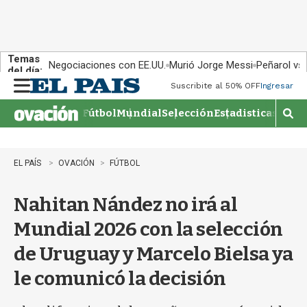
Temas
Negociaciones con EE.UU.
Murió Jorge Messi
Peñarol vs
del día:
Suscribite al 50% OFF
Ingresar
M
e
Fútbol
Mundial
Selección
Estadisticas
Agen
n
M
u
o
s
t
EL PAÍS
OVACIÓN
FÚTBOL
r
a
Nahitan Nández no irá al
r
b
Mundial 2026 con la selección
�
s
de Uruguay y Marcelo Bielsa ya
q
u
le comunicó la decisión
e
d