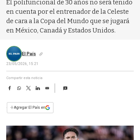
a
El polifuncional de 30 años no será tenido
en cuenta por el entrenador de la Celeste
de cara a la Copa del Mundo que se jugará
en México, Canadá y Estados Unidos.
El País
23/05/2026, 15:21
Compartir esta noticia
F
W
T
L
E
a
h
w
i
m
c
a
i
n
a
e
t
t
k
i
+
Agregar El País en
b
s
t
e
l
o
A
e
d
o
p
r
I
k
p
n