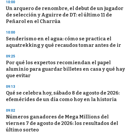
s
10:00
e
Un arquero de renombre, el debut de un jugador
c
de selección y Aguirre de DT: el último 11 de
o
n
Peñarol en el Charrúa
d
s
10:00
Senderismo en el agua: cómo se practica el
aquatrekking y qué recaudos tomar antes de ir
09:25
Por qué los expertos recomiendan el papel
aluminio para guardar billetes en casa y qué hay
que evitar
09:13
Qué se celebra hoy, sábado 8 de agosto de 2026:
efemérides de un día como hoy en la historia
09:02
Números ganadores de Mega Millions del
viernes 7 de agosto de 2026: los resultados del
último sorteo