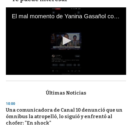
El mal momento de Yanina Gasañol con un hincha argentino en "Subrayado"
0
s
e
c
Últimas Noticias
o
n
10:00
d
Una comunicadora de Canal 10 denunció que un
s
o
ómnibus la atropelló, lo siguió y enfrentó al
f
chofer: "En shock"
3
3