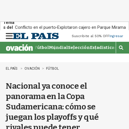
Tema
s del
Conflicto en el puerto
Explotaron cajero en Parque Miramar
día:
Suscribite al 50% OFF
Ingresar
M
e
Fútbol
Mundial
Selección
Estadisticas
Agen
n
M
u
o
s
t
EL PAÍS
OVACIÓN
FÚTBOL
r
a
Nacional ya conoce el
r
b
panorama en la Copa
�
s
Sudamericana: cómo se
q
u
juegan los playoffs y qué
e
d
rivales puede tener