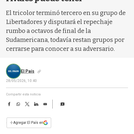
a
El tricolor terminó tercero en su grupo de
Libertadores y disputará el repechaje
rumbo a octavos de final de la
Sudamericana, todavía restan grupos por
cerrarse para conocer a su adversario.
El País
28/05/2026, 10:40
Compartir esta noticia
F
W
T
L
E
a
h
w
i
m
c
a
i
n
a
e
t
t
k
i
+
Agregar El País en
b
s
t
e
l
o
A
e
d