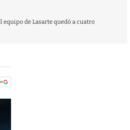
s
q
u
e
 El equipo de Lasarte quedó a cuatro
d
a
 en