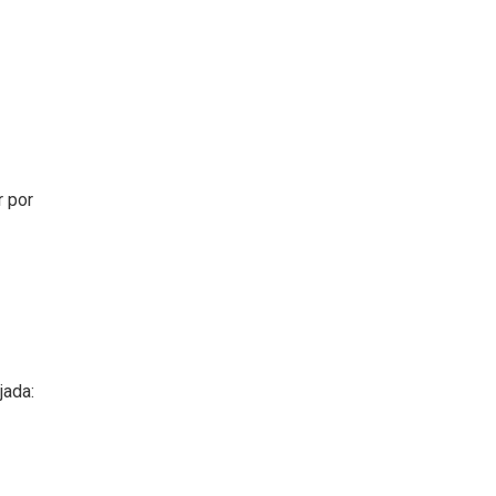
r por
jada: