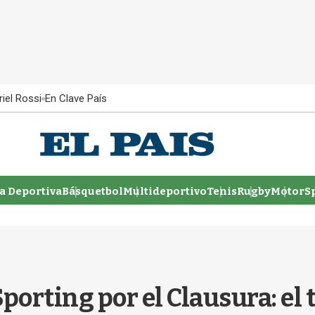
iel Rossi
En Clave País
 Deportiva
Básquetbol
Multideportivo
Tenis
Rugby
MotorSp
porting por el Clausura: el 