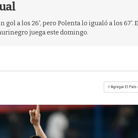
nual
 gol a los 26', pero Polenta lo igualó a los 67'.
 aurinegro juega este domingo.
+
Agregar El País