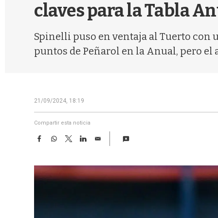
claves para la Tabla A
Spinelli puso en ventaja al Tuerto con un
puntos de Peñarol en la Anual, pero el
21/09/2024, 18:19
Compartir esta noticia
F
W
T
L
E
a
h
w
i
m
c
a
i
n
a
e
t
t
k
i
b
s
t
e
l
o
A
e
d
o
p
r
I
k
p
n