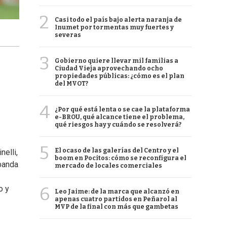
2
Casi todo el país bajo alerta naranja de
Inumet por tormentas muy fuertes y
severas
3
Gobierno quiere llevar mil familias a
Ciudad Vieja aprovechando ocho
propiedades públicas: ¿cómo es el plan
del MVOT?
4
¿Por qué está lenta o se cae la plataforma
e-BROU, qué alcance tiene el problema,
qué riesgos hay y cuándo se resolverá?
5
El ocaso de las galerías del Centro y el
nelli,
boom en Pocitos: cómo se reconfigura el
 banda
mercado de locales comerciales
6
o y
Leo Jaime: de la marca que alcanzó en
apenas cuatro partidos en Peñarol al
MVP de la final con más que gambetas