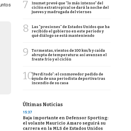
7
Inumet prevé que "lo más intenso" del
puntos
ciclón extratropical se dará la noche del
jueves y madrugada del viernes
8
Las "presiones" de Estados Unidos que ha
recibido el gobierno en este período y
qué diálogo se está manteniendo
9
Tormentas, vientos de 100 km/h y caída
abrupta de temperatura: así avanzan el
frente frío y el ciclón
10
"Perdí todo": el conmovedor pedido de
ayuda de una periodista deportiva tras
incendio de su casa
Últimas Noticias
15:37
Baja importante en Defensor Sporting:
el volante Mauricio Amaro seguirá su
carrera en la MLS de Estados Unidos