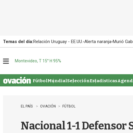
Temas del día:
Relación Uruguay - EE.UU.
Alerta naranja
Murió Gabr
Montevideo, T 15° H 95%
M
e
n
u
Fútbol
Mundial
Selección
Estadisticas
Agenda
EL PAÍS
OVACIÓN
FÚTBOL
Nacional 1-1 Defensor S