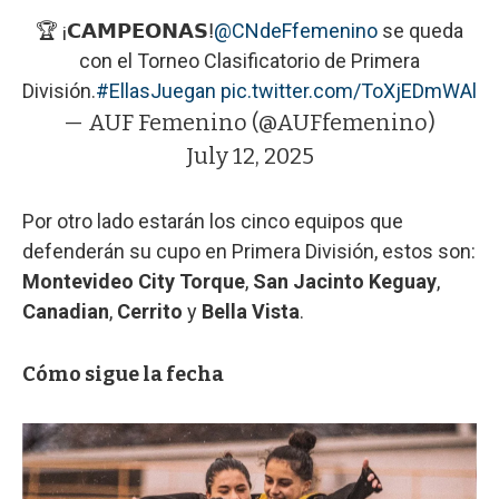
🏆 ¡𝗖𝗔𝗠𝗣𝗘𝗢𝗡𝗔𝗦ⵑ
@CNdeFfemenino
se queda
con el Torneo Clasificatorio de Primera
División.
#EllasJuegan
pic.twitter.com/ToXjEDmWAl
— AUF Femenino (@AUFfemenino)
July 12, 2025
Por otro lado estarán los cinco equipos que
defenderán su cupo en Primera División, estos son:
Montevideo City Torque
,
San Jacinto Keguay
,
Canadian
,
Cerrito
y
Bella Vista
.
Cómo sigue la fecha