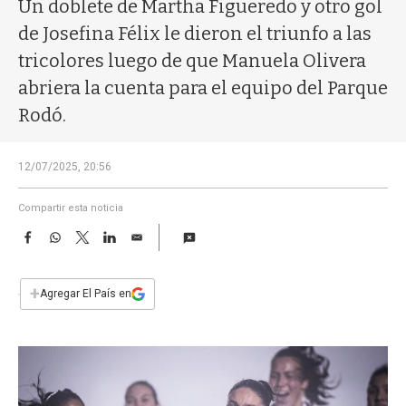
a
Un doblete de Martha Figueredo y otro gol
de Josefina Félix le dieron el triunfo a las
tricolores luego de que Manuela Olivera
abriera la cuenta para el equipo del Parque
Rodó.
12/07/2025, 20:56
Compartir esta noticia
F
W
T
L
E
a
h
w
i
m
c
a
i
n
a
e
t
t
k
i
+
Agregar El País en
b
s
t
e
l
o
A
e
d
o
p
r
I
k
p
n