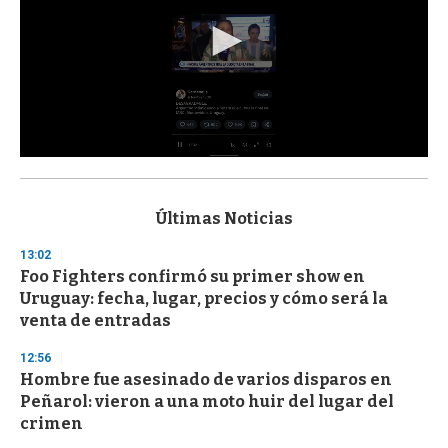
0
s
e
c
Últimas Noticias
o
n
13:02
d
Foo Fighters confirmó su primer show en
s
o
Uruguay: fecha, lugar, precios y cómo será la
f
venta de entradas
3
3
s
12:56
e
Hombre fue asesinado de varios disparos en
c
Peñarol: vieron a una moto huir del lugar del
o
n
crimen
d