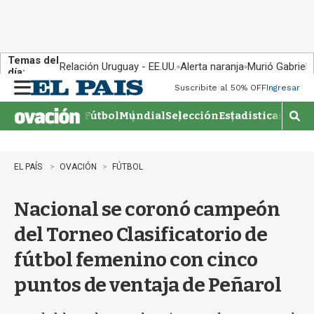
Temas del
Relación Uruguay - EE.UU.
Alerta naranja
Murió Gabriel 
día:
Suscribite al 50% OFF
Ingresar
M
e
Fútbol
Mundial
Selección
Estadisticas
Agen
n
M
u
o
s
t
EL PAÍS
OVACIÓN
FÚTBOL
r
a
Nacional se coronó campeón
r
b
del Torneo Clasificatorio de
�
s
fútbol femenino con cinco
q
u
puntos de ventaja de Peñarol
e
d