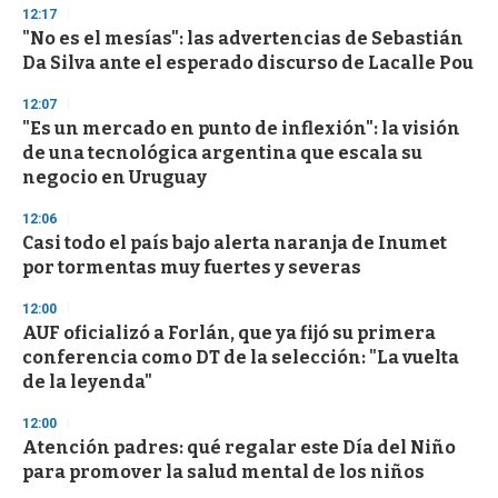
s
12:17
"No es el mesías": las advertencias de Sebastián
Da Silva ante el esperado discurso de Lacalle Pou
12:07
"Es un mercado en punto de inflexión": la visión
de una tecnológica argentina que escala su
negocio en Uruguay
12:06
Casi todo el país bajo alerta naranja de Inumet
por tormentas muy fuertes y severas
12:00
AUF oficializó a Forlán, que ya fijó su primera
conferencia como DT de la selección: "La vuelta
de la leyenda"
12:00
Atención padres: qué regalar este Día del Niño
para promover la salud mental de los niños