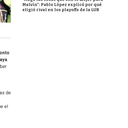
Malvín": Pablo López explicó por qué
eligió rival en los playoffs de la LUB
onto
aya
.
aber
vas de
e el