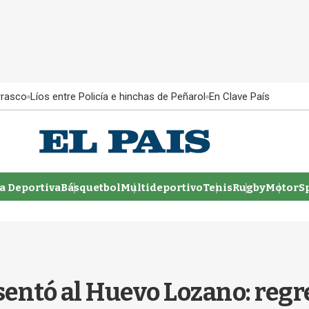
rrasco
Líos entre Policía e hinchas de Peñarol
En Clave País
 Deportiva
Básquetbol
Multideportivo
Tenis
Rugby
MotorSp
entó al Huevo Lozano: regres