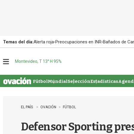
Temas del día:
Alerta roja
Preocupaciones en INR
Bañados de Ca
Montevideo, T 13° H 95%
M
e
n
u
Fútbol
Mundial
Selección
Estadisticas
Agenda
EL PAÍS
OVACIÓN
FÚTBOL
Defensor Sporting pres