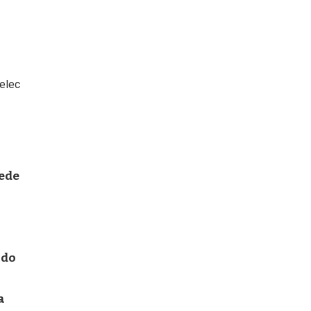
elec
uede
a
ndo
a