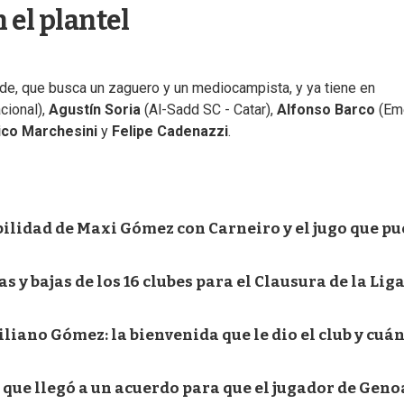
el plantel
alde, que busca un zaguero y un mediocampista, y ya tiene en
cional),
Agustín Soria
(Al-Sadd SC - Catar),
Alfonso Barco
(Em
ico Marchesini
y
Felipe Cadenazzi
.
bilidad de Maxi Gómez con Carneiro y el jugo que p
s y bajas de los 16 clubes para el Clausura de la Lig
iano Gómez: la bienvenida que le dio el club y cuá
 que llegó a un acuerdo para que el jugador de Geno