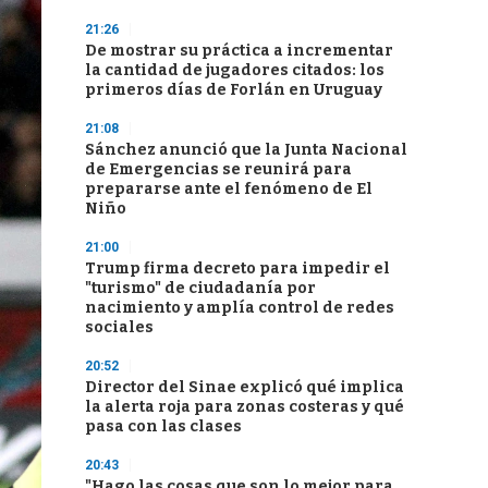
21:26
De mostrar su práctica a incrementar
la cantidad de jugadores citados: los
primeros días de Forlán en Uruguay
21:08
Sánchez anunció que la Junta Nacional
de Emergencias se reunirá para
prepararse ante el fenómeno de El
Niño
21:00
Trump firma decreto para impedir el
"turismo" de ciudadanía por
nacimiento y amplía control de redes
sociales
20:52
Director del Sinae explicó qué implica
la alerta roja para zonas costeras y qué
pasa con las clases
20:43
"Hago las cosas que son lo mejor para