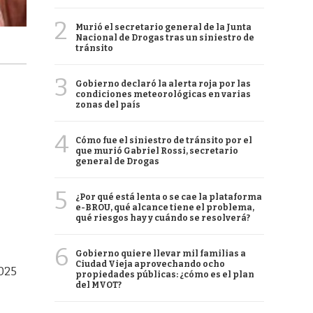
2
Murió el secretario general de la Junta
Nacional de Drogas tras un siniestro de
tránsito
3
Gobierno declaró la alerta roja por las
condiciones meteorológicas en varias
zonas del país
4
Cómo fue el siniestro de tránsito por el
que murió Gabriel Rossi, secretario
general de Drogas
5
¿Por qué está lenta o se cae la plataforma
e-BROU, qué alcance tiene el problema,
qué riesgos hay y cuándo se resolverá?
6
Gobierno quiere llevar mil familias a
Ciudad Vieja aprovechando ocho
2025
propiedades públicas: ¿cómo es el plan
del MVOT?