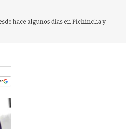
s
q
u
e
desde hace algunos días en Pichincha y
d
a
 en