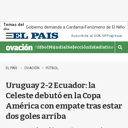
Temas del
Gobierno demanda a Cardama
Fenómeno de El Niño
día:
Suscribite al 50% OFF
Ingresar
M
e
Fútbol
Mundial
Selección
Estadisticas
Agen
n
M
u
o
s
t
EL PAÍS
OVACIÓN
FÚTBOL
r
a
Uruguay 2-2 Ecuador: la
r
b
Celeste debutó en la Copa
�
s
América con empate tras estar
q
u
dos goles arriba
e
d