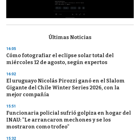
0
s
e
c
Últimas Noticias
o
n
16:05
d
Cómo fotografiar el eclipse solar total del
s
o
miércoles 12 de agosto, según expertos
f
3
16:02
3
s
El uruguayo Nicolás Pirozzi ganó en el Slalom
e
Gigante del Chile Winter Series 2026, con la
c
mejor compañía
o
n
d
15:51
s
Funcionaria policial sufrió golpiza en hogar del
INAU: "Le arrancaron mechones y se los
mostraron como trofeo"
15:32