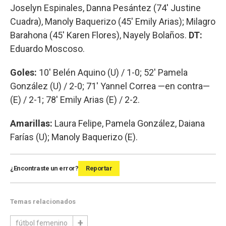
Joselyn Espinales, Danna Pesántez (74' Justine
Cuadra), Manoly Baquerizo (45' Emily Arias); Milagro
Barahona (45' Karen Flores), Nayely Bolaños.
DT:
Eduardo Moscoso.
Goles:
10' Belén Aquino (U) / 1-0; 52' Pamela
González (U) / 2-0; 71' Yannel Correa —en contra—
(E) / 2-1; 78' Emily Arias (E) / 2-2.
Amarillas:
Laura Felipe, Pamela González, Daiana
Farías (U); Manoly Baquerizo (E).
¿Encontraste un error?
Reportar
Temas relacionados
fútbol femenino