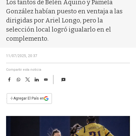
a
Los tantos de Belén Aquino y Pamela
González habían puesto en ventaja a las
dirigidas por Ariel Longo, pero la
selección local logró igualarlo en el
complemento.
11/07/2025, 20:37
Compartir esta noticia
F
W
T
L
E
a
h
w
i
m
c
a
i
n
a
e
t
t
k
i
+
Agregar El País en
b
s
t
e
l
o
A
e
d
o
p
r
I
k
p
n