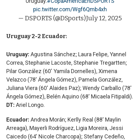
Uruguay.
#CopaAméricaEnDSPORTS
pic.twitter.com/Wgf6Qmb4xh
— DSPORTS (@DSports)
July 12, 2025
Uruguay 2-2 Ecuador:
Uruguay:
Agustina Sánchez; Laura Felipe, Yannel
Correa, Stephanie Lacoste, Stephanie Tregartten;
Pilar González (60' Yamila Dornelles), Ximena
Velazco (78' Ángela Gómez), Pamela González,
Juliana Viera (60' Alaides Paz); Wendy Carballo (78'
Ángela Gómez), Belén Aquino (68' Micaela Fitipaldi).
DT:
Ariel Longo.
Ecuador:
Andrea Morán; Kerlly Real (88' Maylin
Arreaga), Mayerli Rodríguez, Ligia Moreira, Jessi
Caicedo (64' Nicole Charcopa); Stefany Cedeño,