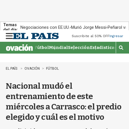
Temas
Negociaciones con EE.UU.
Murió Jorge Messi
Peñarol vs
del día:
Suscribite al 50% OFF
Ingresar
M
e
Fútbol
Mundial
Selección
Estadisticas
Agen
n
M
u
o
s
t
EL PAÍS
OVACIÓN
FÚTBOL
r
a
Nacional mudó el
r
b
entrenamiento de este
�
s
miércoles a Carrasco: el predio
q
u
elegido y cuál es el motivo
e
d