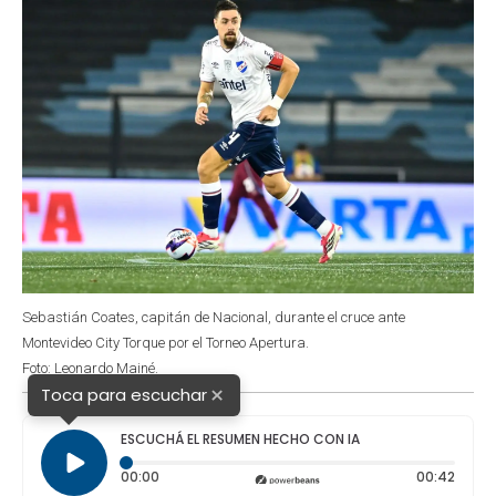
Sebastián Coates, capitán de Nacional, durante el cruce ante
Montevideo City Torque por el Torneo Apertura.
Foto: Leonardo Mainé.
×
Toca para escuchar
ESCUCHÁ EL RESUMEN HECHO CON IA
Tiempo transcurrido: 0 segundos
Durac
00:00
00:42