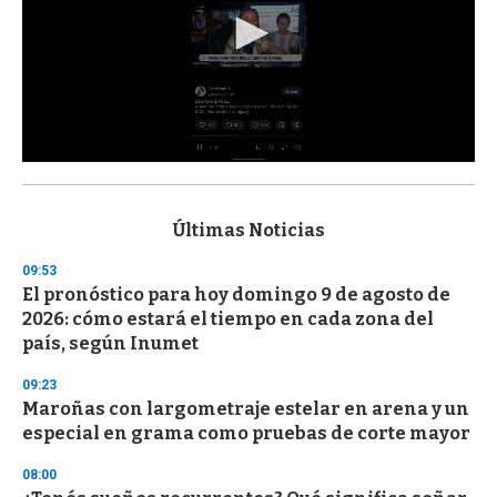
0
s
e
c
Últimas Noticias
o
n
09:53
d
El pronóstico para hoy domingo 9 de agosto de
s
o
2026: cómo estará el tiempo en cada zona del
f
país, según Inumet
3
3
s
09:23
e
Maroñas con largometraje estelar en arena y un
c
especial en grama como pruebas de corte mayor
o
n
d
08:00
s