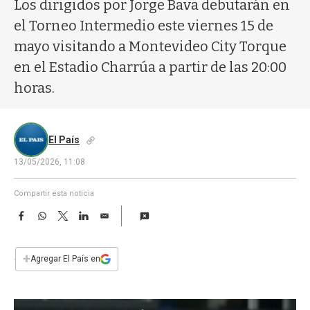
a
Los dirigidos por Jorge Bava debutarán en
el Torneo Intermedio este viernes 15 de
mayo visitando a Montevideo City Torque
en el Estadio Charrúa a partir de las 20:00
horas.
El País
13/05/2026, 11:08
Compartir esta noticia
F
W
T
L
E
a
h
w
i
m
c
a
i
n
a
e
t
t
k
i
+
Agregar El País en
b
s
t
e
l
o
A
e
d
o
p
r
I
k
p
n