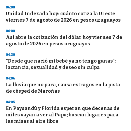
n
06:00
d
Unidad Indexada hoy: cuánto cotiza la UI este
s
o
viernes 7 de agosto de 2026 en pesos uruguayos
f
3
06:00
3
s
Así abre la cotización del dólar hoy viernes 7 de
e
agosto de 2026 en pesos uruguayos
c
o
04:30
n
d
“Desde que nació mi bebé ya no tengo ganas”:
s
lactancia, sexualidad y deseo sin culpa
04:06
La lluvia que no para, causa estragos en la pista
de césped de Maroñas
04:05
En Paysandú y Florida esperan que decenas de
miles vayan a ver al Papa; buscan lugares para
las misas al aire libre