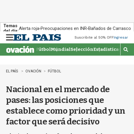
Temas
Alerta roja
Preocupaciones en INR
Bañados de Carrasco
del día:
Suscribite al 50% OFF
Ingresar
M
e
Fútbol
Mundial
Selección
Estadisticas
Agen
n
M
u
o
s
t
EL PAÍS
OVACIÓN
FÚTBOL
r
a
Nacional en el mercado de
r
b
pases: las posiciones que
�
s
establece como prioridad y un
q
u
factor que será decisivo
e
d