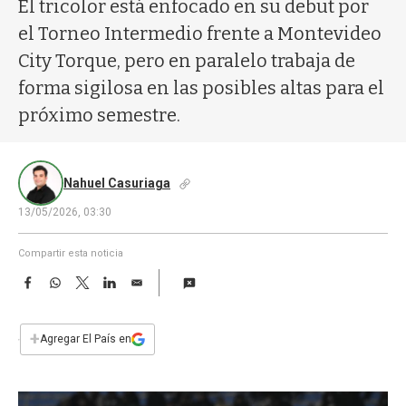
a
El tricolor está enfocado en su debut por
el Torneo Intermedio frente a Montevideo
City Torque, pero en paralelo trabaja de
forma sigilosa en las posibles altas para el
próximo semestre.
Nahuel Casuriaga
13/05/2026, 03:30
Compartir esta noticia
F
W
T
L
E
a
h
w
i
m
c
a
i
n
a
e
t
t
k
i
+
Agregar El País en
b
s
t
e
l
o
A
e
d
o
p
r
I
k
p
n