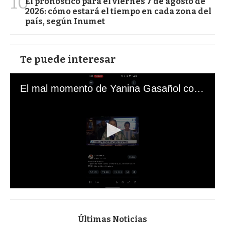
10
El pronóstico para el viernes 7 de agosto de
2026: cómo estará el tiempo en cada zona del
país, según Inumet
Te puede interesar
El mal momento de Yanina Gasañol con un hincha argentino en "Subrayado"
0
s
e
c
Últimas Noticias
o