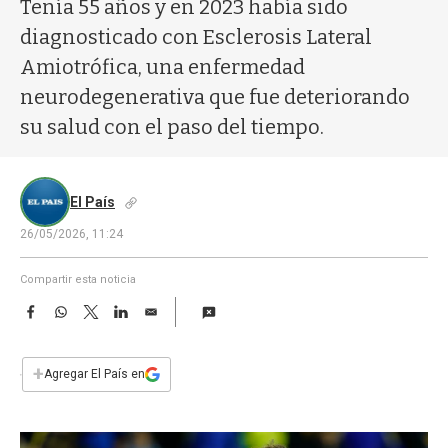
a
Tenía 55 años y en 2023 había sido
diagnosticado con Esclerosis Lateral
Amiotrófica, una enfermedad
neurodegenerativa que fue deteriorando
su salud con el paso del tiempo.
El País
26/05/2026, 11:24
Compartir esta noticia
F
W
T
L
E
a
h
w
i
m
c
a
i
n
a
e
t
t
k
i
+
Agregar El País en
b
s
t
e
l
o
A
e
d
o
p
r
I
k
p
n