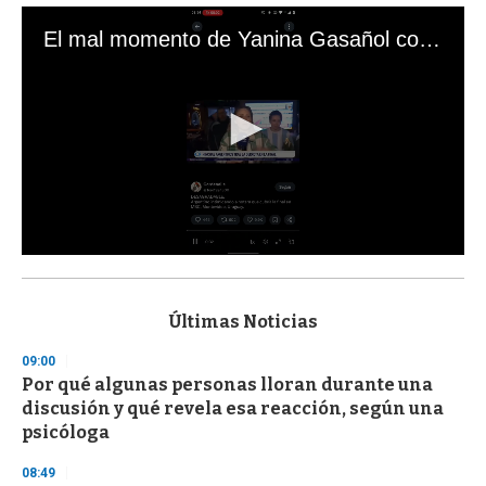
El mal momento de Yanina Gasañol con un hincha argentino en "Subrayado"
0
s
e
c
Últimas Noticias
o
n
09:00
d
Por qué algunas personas lloran durante una
s
o
discusión y qué revela esa reacción, según una
f
psicóloga
3
3
s
08:49