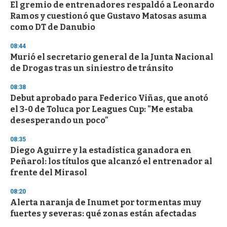
e
El gremio de entrenadores respaldó a Leonardo
c
Ramos y cuestionó que Gustavo Matosas asuma
o
n
como DT de Danubio
d
s
08:44
Murió el secretario general de la Junta Nacional
de Drogas tras un siniestro de tránsito
08:38
Debut aprobado para Federico Viñas, que anotó
el 3-0 de Toluca por Leagues Cup: "Me estaba
desesperando un poco"
08:35
Diego Aguirre y la estadística ganadora en
Peñarol: los títulos que alcanzó el entrenador al
frente del Mirasol
08:20
Alerta naranja de Inumet por tormentas muy
fuertes y severas: qué zonas están afectadas