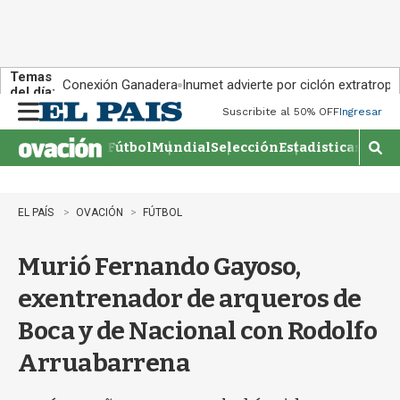
Temas
Conexión Ganadera
Inumet advierte por ciclón extratropi
del día:
Suscribite al 50% OFF
Ingresar
M
e
Fútbol
Mundial
Selección
Estadisticas
Agen
n
M
u
o
s
t
EL PAÍS
OVACIÓN
FÚTBOL
r
a
Murió Fernando Gayoso,
r
b
exentrenador de arqueros de
�
s
Boca y de Nacional con Rodolfo
q
u
Arruabarrena
e
d