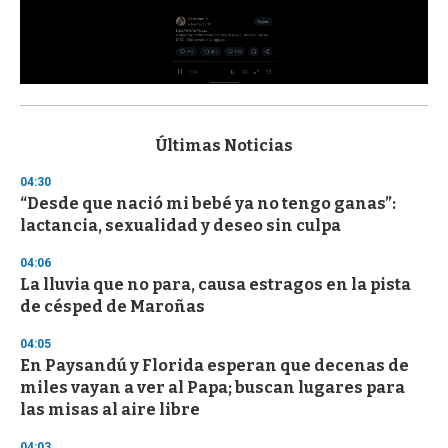
0
s
e
c
Últimas Noticias
o
n
04:30
d
“Desde que nació mi bebé ya no tengo ganas”:
s
o
lactancia, sexualidad y deseo sin culpa
f
3
04:06
3
s
La lluvia que no para, causa estragos en la pista
e
de césped de Maroñas
c
o
04:05
n
d
En Paysandú y Florida esperan que decenas de
s
miles vayan a ver al Papa; buscan lugares para
las misas al aire libre
04:03