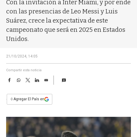
a
Con la invitación a Inter Miami, y por ende
con las presencias de Leo Messi y Luis
Suárez, crece la expectativa de este
campeonato que será en 2025 en Estados
Unidos.
21/10/2024, 14:05
Compartir esta noticia
F
W
T
L
E
a
h
w
i
m
c
a
i
n
a
e
t
t
k
i
+
Agregar El País en
b
s
t
e
l
o
A
e
d
o
p
r
I
k
p
n