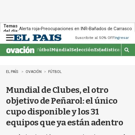
Temas
Alerta roja
Preocupaciones en INR
Bañados de Carrasco
del día:
Suscribite al 50% OFF
Ingresar
M
e
Fútbol
Mundial
Selección
Estadisticas
Agen
n
M
u
o
s
t
EL PAÍS
OVACIÓN
FÚTBOL
r
a
Mundial de Clubes, el otro
r
b
objetivo de Peñarol: el único
�
s
cupo disponible y los 31
q
u
equipos que ya están adentro
e
d