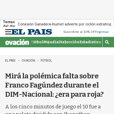
Temas
Conexión Ganadera
Inumet advierte por ciclón extratropi
del día:
Suscribite al 50% OFF
Ingresar
M
e
Fútbol
Mundial
Selección
Estadisticas
Agen
n
M
u
o
s
t
EL PAÍS
OVACIÓN
FÚTBOL
r
a
Mirá la polémica falta sobre
r
b
Franco Fagúndez durante el
�
s
DIM-Nacional: ¿era para roja?
q
u
e
A los cinco minutos de juego el 10 fue a
d