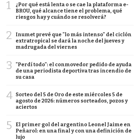
1
¿Por qué está lenta o se cae la plataforma e-
BROU, qué alcance tiene el problema, qué
riesgos hay y cuándo se resolverá?
2
Inumet prevé que "lo más intenso" del ciclón
extratropical se dará la noche del jueves y
madrugada del viernes
3
"Perdí todo": el conmovedor pedido de ayuda
de una periodista deportiva tras incendio de
su casa
4
Sorteo del 5 de Oro de este miércoles 5 de
agosto de 2026: números sorteados, pozos y
aciertos
5
El primer gol del argentino Leonel Jaime en
Peñarol: en una final y con una definición de
lujo