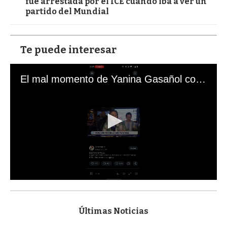
fue arrestada por el ICE cuando iba a ver un
partido del Mundial
Te puede interesar
El mal momento de Yanina Gasañol con un hincha argentino en "Subrayado"
0
s
e
c
Últimas Noticias
o
n