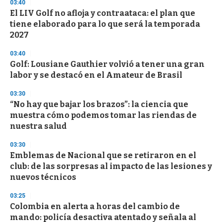
03:40
d
El LIV Golf no afloja y contraataca: el plan que
s
o
tiene elaborado para lo que será la temporada
f
2027
3
3
s
03:40
e
Golf: Lousiane Gauthier volvió a tener una gran
c
labor y se destacó en el Amateur de Brasil
o
n
d
03:30
s
“No hay que bajar los brazos”: la ciencia que
muestra cómo podemos tomar las riendas de
nuestra salud
03:30
Emblemas de Nacional que se retiraron en el
club: de las sorpresas al impacto de las lesiones y
nuevos técnicos
03:25
Colombia en alerta a horas del cambio de
mando: policía desactiva atentado y señala al