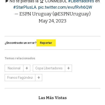
▶️ No te pierdas la 🏆 CONMEBOL
#Libertadores
en
#StarPlusLA
.
pic.twitter.com/evufRvh6QW
— ESPN Uruguay (@ESPNUruguay)
May 24, 2023
¿Encontraste un error?
Reportar
Temas relacionados
Nacional
Copa Libertadores
Franco Fagúndez
Las Más Vistas