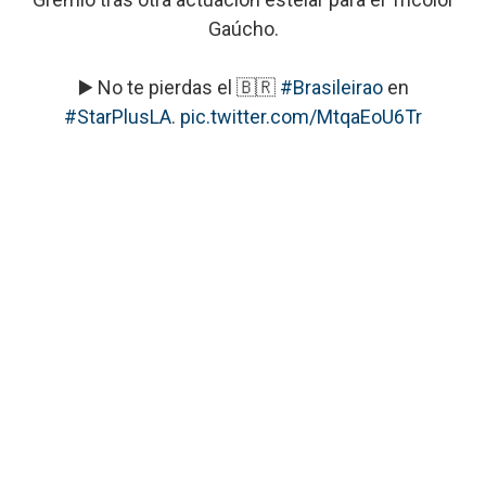
Gaúcho.
▶️ No te pierdas el 🇧🇷
#Brasileirao
en
#StarPlusLA
.
pic.twitter.com/MtqaEoU6Tr