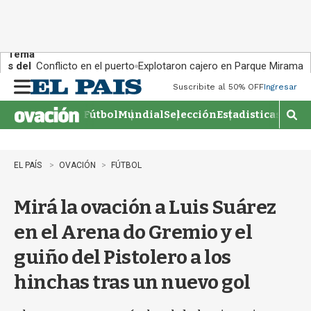
Tema
s del
Conflicto en el puerto
Explotaron cajero en Parque Miramar
día:
Suscribite al 50% OFF
Ingresar
M
e
Fútbol
Mundial
Selección
Estadisticas
Agen
n
M
u
o
s
t
EL PAÍS
OVACIÓN
FÚTBOL
r
a
Mirá la ovación a Luis Suárez
r
b
en el Arena do Gremio y el
�
s
guiño del Pistolero a los
q
u
hinchas tras un nuevo gol
e
d