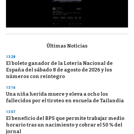
0
s
e
c
Últimas Noticias
o
n
13:28
d
El boleto ganador de la Lotería Nacional de
s
o
España del sábado 8 de agosto de 2026 y los
f
números con reintegro
3
3
s
13:16
e
Una niña herida muere y eleva a ocho los
c
fallecidos por el tiroteo en escuela de Tailandia
o
n
d
13:07
s
El beneficio del BPS que permite trabajar medio
horario tras un nacimiento y cobrar el 50 % del
jornal