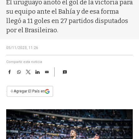
a
El uruguayo anotó el gol de la victoria para
su equipo ante el Bahía y de esa forma
llegó a 11 goles en 27 partidos disputados
por el Brasileirao.
05/11/2023, 11:26
Compartir esta noticia
F
W
T
L
E
a
h
w
i
m
c
a
i
n
a
e
t
t
k
i
+
Agregar El País en
b
s
t
e
l
o
A
e
d
o
p
r
I
k
p
n