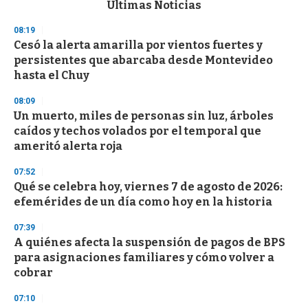
c
Últimas Noticias
o
n
08:19
d
Cesó la alerta amarilla por vientos fuertes y
s
o
persistentes que abarcaba desde Montevideo
f
hasta el Chuy
3
3
s
08:09
e
Un muerto, miles de personas sin luz, árboles
c
caídos y techos volados por el temporal que
o
n
ameritó alerta roja
d
s
07:52
Qué se celebra hoy, viernes 7 de agosto de 2026:
efemérides de un día como hoy en la historia
07:39
A quiénes afecta la suspensión de pagos de BPS
para asignaciones familiares y cómo volver a
cobrar
07:10