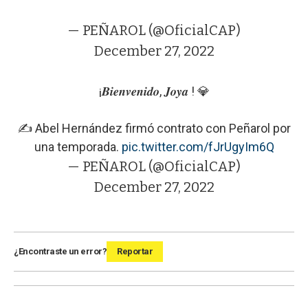
— PEÑAROL (@OficialCAP)
December 27, 2022
¡𝑩𝒊𝒆𝒏𝒗𝒆𝒏𝒊𝒅𝒐, 𝑱𝒐𝒚𝒂 ! 💎
✍️ Abel Hernández firmó contrato con Peñarol por
una temporada.
pic.twitter.com/fJrUgyIm6Q
— PEÑAROL (@OficialCAP)
December 27, 2022
¿Encontraste un error?
Reportar