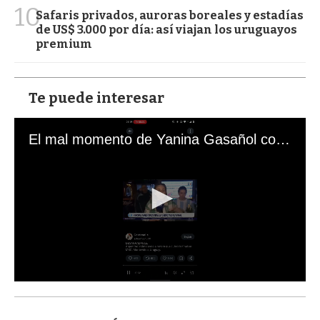
10
Safaris privados, auroras boreales y estadías
de US$ 3.000 por día: así viajan los uruguayos
premium
Te puede interesar
El mal momento de Yanina Gasañol con un hincha argentino en "Subrayado"
0
s
e