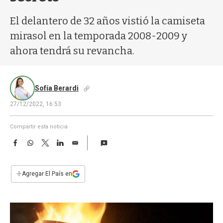
a
El delantero de 32 años vistió la camiseta
mirasol en la temporada 2008-2009 y
ahora tendrá su revancha.
Sofía Berardi
27/12/2022, 16:53
Compartir esta noticia
F
W
T
L
E
a
h
w
i
m
c
a
i
n
a
e
t
t
k
i
+
Agregar El País en
b
s
t
e
l
o
A
e
d
o
p
r
I
k
p
n