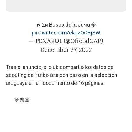
🔥 Σи Bυѕcα dε lα Jσчα 💎
pic.twitter.com/ekqzOCBjSW
— PEÑAROL (@OficialCAP)
December 27, 2022
Tras el anuncio, el club compartió los datos del
scouting del futbolista con paso en la selección
uruguaya en un documento de 16 páginas.
💎👌🏼