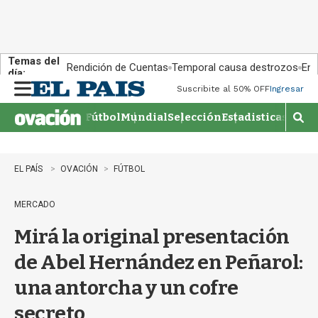
Temas del
Rendición de Cuentas
Temporal causa destrozos
En 
día:
Suscribite al 50% OFF
Ingresar
M
e
Fútbol
Mundial
Selección
Estadisticas
Agen
n
M
u
o
s
t
EL PAÍS
OVACIÓN
FÚTBOL
r
a
MERCADO
r
b
Mirá la original presentación
�
s
de Abel Hernández en Peñarol:
q
u
una antorcha y un cofre
e
d
secreto