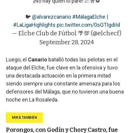
¡No hay quién lo pare! 📈🚨⚽️
🐦
@alvarezcanario
#MálagaElche
|
#LaLigaHighlights
pic.twitter.com/0sGTIgdiId
— Elche Club de Fútbol 🌴💯 (@elchecf)
September 28, 2024
Luego, el
Canario
batalló todas las pelotas en el
ataque del Elche, fue clave en la ofensiva y tuvo
una destacada actuación en la primera mitad
siendo siempre una constante amenaza para los
defensores del Málaga, que no tuvieron una buena
noche en La Rosaleda.
Porongos, con Godín y Chory Castro, fue