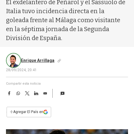
a
El exdelantero de Peñarol y el Sassuolo de
Italia tuvo incidencia directa en la
goleada frente al Málaga como visitante
en la séptima jornada de la Segunda
División de España.
Enrique Arrillaga
28/09/2024, 20:41
Compartir esta noticia
F
W
T
L
E
a
h
w
i
m
c
a
i
n
a
e
t
t
k
i
+
Agregar El País en
b
s
t
e
l
o
A
e
d
o
p
r
I
k
p
n