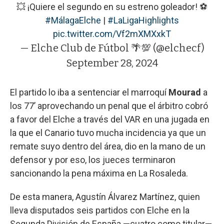
💥 ¡Quiere el segundo en su estreno goleador! ⚽️
#MálagaElche
|
#LaLigaHighlights
pic.twitter.com/Vf2mXMXxkT
— Elche Club de Fútbol 🌴💯 (@elchecf)
September 28, 2024
El partido lo iba a sentenciar el marroquí
Mourad
a
los 77’ aprovechando un penal que el árbitro cobró
a favor del Elche a través del VAR en una jugada en
la que el Canario tuvo mucha incidencia ya que un
remate suyo dentro del área, dio en la mano de un
defensor y por eso, los jueces terminaron
sancionando la pena máxima en La Rosaleda.
De esta manera, Agustín Álvarez Martínez, quien
lleva disputados seis partidos con Elche en la
Segunda División de España —cuatro como titular—,