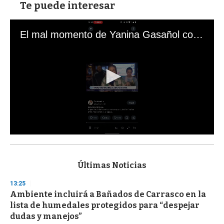
Te puede interesar
El mal momento de Yanina Gasañol con un hincha argentino en "Subrayado"
0
s
e
c
Últimas Noticias
o
n
13:25
d
Ambiente incluirá a Bañados de Carrasco en la
s
o
lista de humedales protegidos para “despejar
f
dudas y manejos”
3