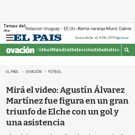
Temas del
Relación Uruguay - EE.UU.
Alerta naranja
Murió Gabriel 
día:
Suscribite al 50% OFF
Ingresar
M
e
Fútbol
Mundial
Selección
Estadisticas
Agen
n
M
u
o
s
t
EL PAÍS
OVACIÓN
FÚTBOL
r
a
Mirá el video: Agustín Álvarez
r
b
Martínez fue figura en un gran
�
s
triunfo de Elche con un gol y
q
u
una asistencia
e
d