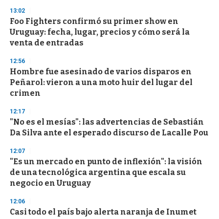
3
s
13:02
e
Foo Fighters confirmó su primer show en
c
Uruguay: fecha, lugar, precios y cómo será la
o
n
venta de entradas
d
s
12:56
Hombre fue asesinado de varios disparos en
Peñarol: vieron a una moto huir del lugar del
crimen
12:17
"No es el mesías": las advertencias de Sebastián
Da Silva ante el esperado discurso de Lacalle Pou
12:07
"Es un mercado en punto de inflexión": la visión
de una tecnológica argentina que escala su
negocio en Uruguay
12:06
Casi todo el país bajo alerta naranja de Inumet