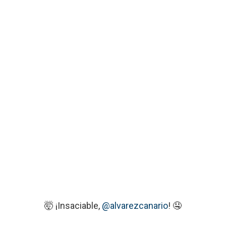
🤯 ¡Insaciable,
@alvarezcanario
! 🤤