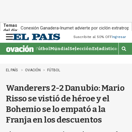
Temas
Conexión Ganadera
Inumet advierte por ciclón extratropi
del día:
Suscribite al 50% OFF
Ingresar
M
e
Fútbol
Mundial
Selección
Estadisticas
Agen
n
M
u
o
s
t
EL PAÍS
OVACIÓN
FÚTBOL
r
a
Wanderers 2-2 Danubio: Mario
r
b
Risso se vistió de héroe y el
�
s
Bohemio se lo empató a la
q
u
Franja en los descuentos
e
d