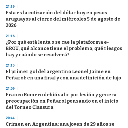
n
21:19
d
Esta es la cotización del dólar hoy en pesos
s
o
uruguayos al cierre del miércoles 5 de agosto de
f
2026
3
3
s
21:16
e
¿Por qué está lenta o se cae la plataforma e-
c
BROU, qué alcance tiene el problema, qué riesgos
o
n
hay y cuándo se resolverá?
d
s
21:15
El primer gol del argentino Leonel Jaime en
Peñarol: en una final y con una definición de lujo
21:09
Franco Romero debió salir por lesión y genera
preocupación en Peñarol pensando en el inicio
del Torneo Clausura
20:44
Crimen en Argentina: una joven de 29 años se