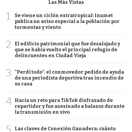
Las Más Vistas
1
Se viene un ciclón extratropical: Inumet
publica un aviso especial a la población por
tormentas y viento
2
El edificio patrimonial que fue desalojado y
que se había vuelto el principal refugio de
delincuentes en Ciudad Vieja
3
"Perdí todo": el conmovedor pedido de ayuda
de una periodista deportiva tras incendio de
su casa
4
Hacía un reto para TikTok disfrazado de
repartidor y fue asesinado a balazos durante
la transmisión en vivo
5
Las claves de Conexión Ganadera: cuánto