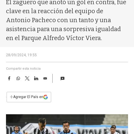
a
El zaguero que anotó un gol en contra, fue
clave en la reacción del equipo de
Antonio Pacheco con un tanto y una
asistencia para una sorpresiva igualdad
en el Parque Alfredo Víctor Viera.
28/09/2024, 19:55
Compartir esta noticia
F
W
T
L
E
a
h
w
i
m
c
a
i
n
a
e
t
t
k
i
+
Agregar El País en
b
s
t
e
l
o
A
e
d
o
p
r
I
k
p
n