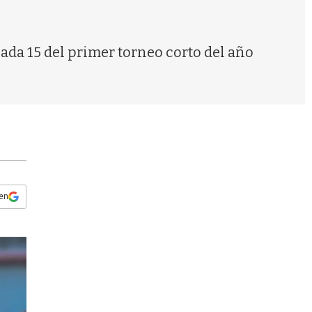
s
q
u
e
nada 15 del primer torneo corto del año
d
a
 en