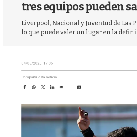
tres equipos pueden s
Liverpool, Nacional y Juventud de Las P
lo que puede valer un lugar en la defin
04/05/2025, 17:06
Compartir esta noticia
F
W
T
L
E
a
h
w
i
m
c
a
i
n
a
e
t
t
k
i
b
s
t
e
l
o
A
e
d
o
p
r
I
k
p
n