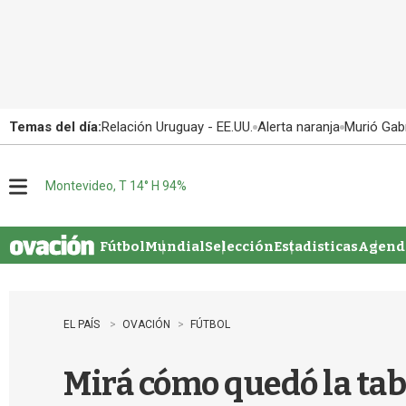
Temas del día:
Relación Uruguay - EE.UU.
Alerta naranja
Murió Gabr
Montevideo, T 14° H 94%
M
e
n
u
Fútbol
Mundial
Selección
Estadisticas
Agenda
EL PAÍS
OVACIÓN
FÚTBOL
Mirá cómo quedó la tabl