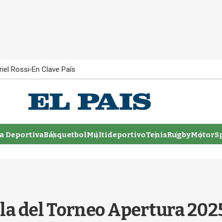
iel Rossi
En Clave País
 Deportiva
Básquetbol
Multideportivo
Tenis
Rugby
MotorSp
a del Torneo Apertura 2025: