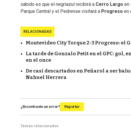
sabido es que el negriazul recibirá a
Cerro Largo
en 
Parque Central y el Pedrense visitará a
Progreso
en 
RELACIONADAS
Montevideo City Torque 2-3 Progreso: el G
La tarde de Gonzalo Petit en el GPC: gol, 
en el once
De casi descartados en Peñarol a ser balua
Nahuel Herrera
¿Encontraste un error?
Reportar
Temas relacionados