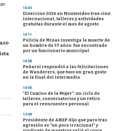
ran
14:43
Divercine 2026 en Montevideo trae cine
internacional, talleres y actividades
gratuitas durante el mes de agosto
14:11
Policía de Minas investiga la muerte de
dazo
un hombre de 57 años: fue encontrado
por un funcionario municipal
ista
14:08
Peñarol respondió a las felicitaciones
de Wanderers, que tuvo un gran gesto
en la final del Intermedio
14:00
"El Camino de la Mujer": un ciclo de
talleres, conversatorios y un retiro
para el reencuentro personal
13:48
Presidente de ANEP dijo que paro tras
agresión es "un poco irracional" y
sindicato de maestros salió al cruce