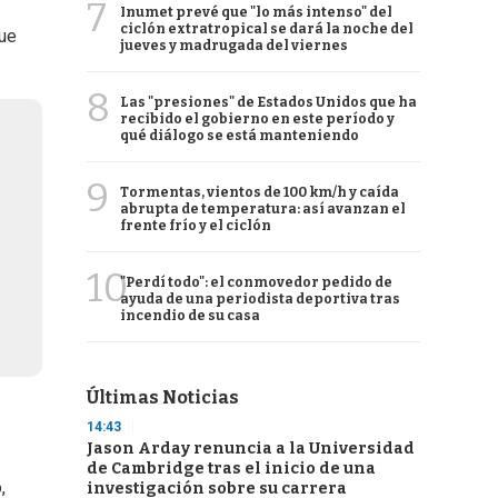
7
Inumet prevé que "lo más intenso" del
ciclón extratropical se dará la noche del
ue
jueves y madrugada del viernes
8
Las "presiones" de Estados Unidos que ha
recibido el gobierno en este período y
qué diálogo se está manteniendo
9
Tormentas, vientos de 100 km/h y caída
abrupta de temperatura: así avanzan el
frente frío y el ciclón
10
"Perdí todo": el conmovedor pedido de
ayuda de una periodista deportiva tras
incendio de su casa
Últimas Noticias
14:43
Jason Arday renuncia a la Universidad
de Cambridge tras el inicio de una
,
investigación sobre su carrera