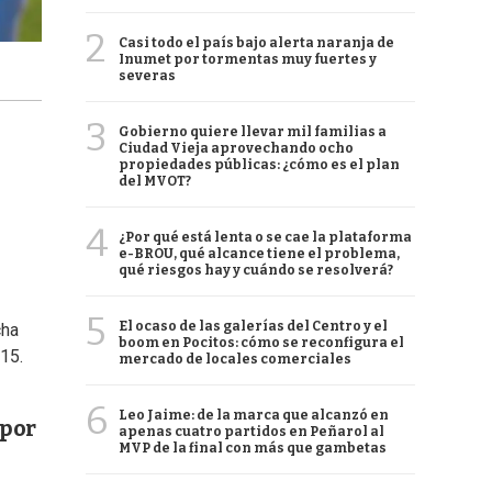
2
Casi todo el país bajo alerta naranja de
Inumet por tormentas muy fuertes y
severas
3
Gobierno quiere llevar mil familias a
Ciudad Vieja aprovechando ocho
propiedades públicas: ¿cómo es el plan
del MVOT?
4
¿Por qué está lenta o se cae la plataforma
e-BROU, qué alcance tiene el problema,
qué riesgos hay y cuándo se resolverá?
5
El ocaso de las galerías del Centro y el
cha
boom en Pocitos: cómo se reconfigura el
 15.
mercado de locales comerciales
6
Leo Jaime: de la marca que alcanzó en
 por
apenas cuatro partidos en Peñarol al
MVP de la final con más que gambetas