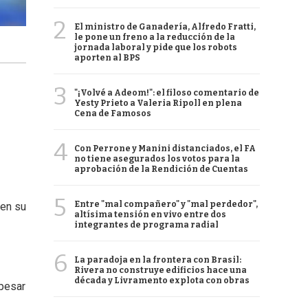
2
El ministro de Ganadería, Alfredo Fratti,
le pone un freno a la reducción de la
jornada laboral y pide que los robots
aporten al BPS
3
"¡Volvé a Adeom!": el filoso comentario de
Yesty Prieto a Valeria Ripoll en plena
Cena de Famosos
4
Con Perrone y Manini distanciados, el FA
no tiene asegurados los votos para la
aprobación de la Rendición de Cuentas
5
Entre "mal compañero" y "mal perdedor",
 en su
altísima tensión en vivo entre dos
integrantes de programa radial
6
La paradoja en la frontera con Brasil:
Rivera no construye edificios hace una
década y Livramento explota con obras
 pesar