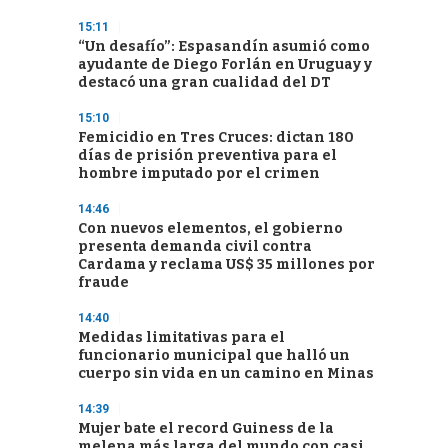
15:11
“Un desafío”: Espasandín asumió como
ayudante de Diego Forlán en Uruguay y
destacó una gran cualidad del DT
15:10
Femicidio en Tres Cruces: dictan 180
días de prisión preventiva para el
hombre imputado por el crimen
14:46
Con nuevos elementos, el gobierno
presenta demanda civil contra
Cardama y reclama US$ 35 millones por
fraude
14:40
Medidas limitativas para el
funcionario municipal que halló un
cuerpo sin vida en un camino en Minas
14:39
Mujer bate el record Guiness de la
melena más larga del mundo con casi