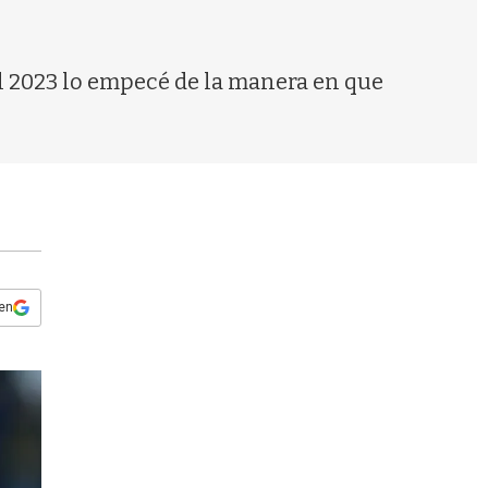
s
q
u
e
"El 2023 lo empecé de la manera en que
d
a
 en