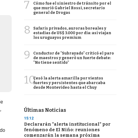
7
Cómo fue el siniestro de tránsito por el
que murió Gabriel Rossi, secretario
general de Drogas
8
Safaris privados, auroras boreales y
estadías de US$ 3.000 por día: así viajan
los uruguayos premium
9
Conductor de "Subrayado" criticó el paro
de maestros y generó un fuerte debate:
"No tiene sentido"
10
Cesó la alerta amarilla por vientos
fuertes y persistentes que abarcaba
desde Montevideo hasta el Chuy
de
,
Últimas Noticias
15:12
Declararán "alerta institucional" por
fenómeno de El Niño: reuniones
ido
comenzarán la semana próxima