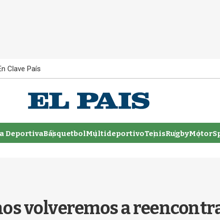
En Clave País
 Deportiva
Básquetbol
Multideportivo
Tenis
Rugby
MotorSp
os volveremos a reencontra