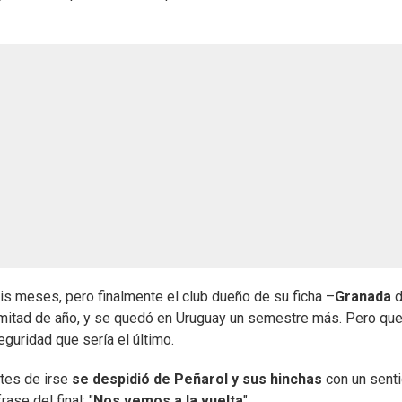
seis meses, pero finalmente el club dueño de su ficha –
Granada
 mitad de año, y se quedó en Uruguay un semestre más. Pero que
guridad que sería el último.
ntes de irse
se despidió de Peñarol y sus hinchas
con un sent
ase del final: "
Nos vemos a la vuelta
".