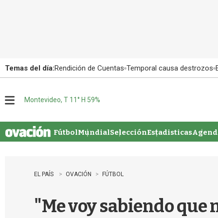
Temas del día:
Rendición de Cuentas
Temporal causa destrozos
Montevideo, T 11° H 59%
M
e
n
u
Fútbol
Mundial
Selección
Estadisticas
Agenda
EL PAÍS
OVACIÓN
FÚTBOL
"Me voy sabiendo que n