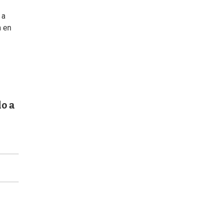
 a
n en
lo a