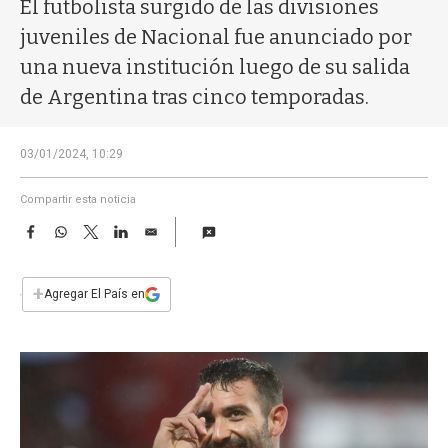
a
El futbolista surgido de las divisiones
juveniles de Nacional fue anunciado por
una nueva institución luego de su salida
de Argentina tras cinco temporadas.
03/01/2024, 10:29
Compartir esta noticia
F
W
T
L
E
a
h
w
i
m
c
a
i
n
a
e
t
t
k
i
+
Agregar El País en
b
s
t
e
l
o
A
e
d
o
p
r
I
k
p
n