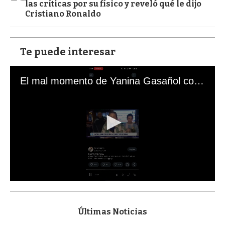
las críticas por su físico y reveló qué le dijo
Cristiano Ronaldo
Te puede interesar
El mal momento de Yanina Gasañol con un hincha argentino en "Subrayado"
0
s
e
c
Últimas Noticias
o
n