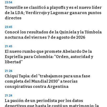
23:54
d
Trouville se clasificó a playoffs y es el nuevo líder
s
o
de la LDA; Verdirrojo y Lagomar ganaron puntos
f
directos
3
3
s
23:45
e
Conocé los resultados de la Quiniela y la Tómbola
c
nocturna del viernes 7 de agosto de 2026
o
n
d
21:45
s
El nuevo rumbo que promete Abelardo De la
Espriella para Colombia: "Orden, autoridad y
libertad"
21:26
Chiqui Tapia: del "trabajamos para una fase
completa del Mundial 2030" a teorías
conspirativas contra Argentina
21:24
La pasión de un periodista por los datos
deportivos que hasta le costó un matrimonio: la