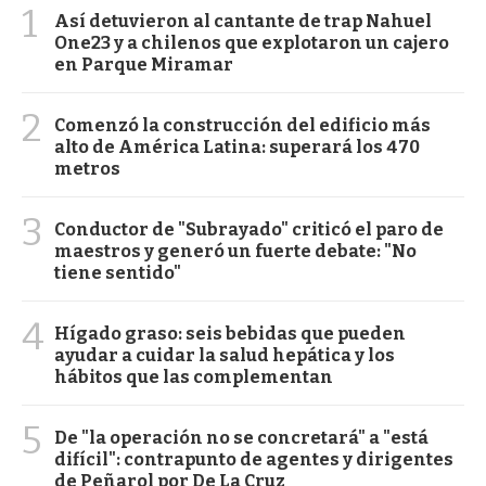
1
Así detuvieron al cantante de trap Nahuel
One23 y a chilenos que explotaron un cajero
en Parque Miramar
2
Comenzó la construcción del edificio más
alto de América Latina: superará los 470
metros
3
Conductor de "Subrayado" criticó el paro de
maestros y generó un fuerte debate: "No
tiene sentido"
4
Hígado graso: seis bebidas que pueden
ayudar a cuidar la salud hepática y los
hábitos que las complementan
5
De "la operación no se concretará" a "está
difícil": contrapunto de agentes y dirigentes
de Peñarol por De La Cruz