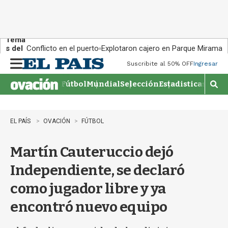
Tema
s del
Conflicto en el puerto
Explotaron cajero en Parque Miramar
día:
Suscribite al 50% OFF
Ingresar
M
e
Fútbol
Mundial
Selección
Estadisticas
Agen
n
M
u
o
s
t
EL PAÍS
OVACIÓN
FÚTBOL
r
a
Martín Cauteruccio dejó
r
b
Independiente, se declaró
�
s
como jugador libre y ya
q
u
encontró nuevo equipo
e
d